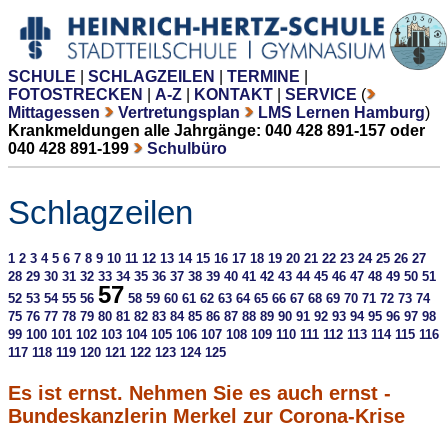
SCHULE
|
SCHLAGZEILEN
|
TERMINE
|
FOTOSTRECKEN
|
A-Z
|
KONTAKT
|
SERVICE
(
Mittagessen
Vertretungsplan
LMS Lernen Hamburg
)
Krankmeldungen alle Jahrgänge: 040 428 891-157 oder
040 428 891-199
Schulbüro
Schlagzeilen
1
2
3
4
5
6
7
8
9
10
11
12
13
14
15
16
17
18
19
20
21
22
23
24
25
26
27
28
29
30
31
32
33
34
35
36
37
38
39
40
41
42
43
44
45
46
47
48
49
50
51
57
52
53
54
55
56
58
59
60
61
62
63
64
65
66
67
68
69
70
71
72
73
74
75
76
77
78
79
80
81
82
83
84
85
86
87
88
89
90
91
92
93
94
95
96
97
98
99
100
101
102
103
104
105
106
107
108
109
110
111
112
113
114
115
116
117
118
119
120
121
122
123
124
125
Es ist ernst. Nehmen Sie es auch ernst -
Bundeskanzlerin Merkel zur Corona-Krise