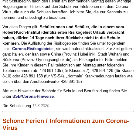
mit Schulbeginn nach den Ferien am kommenden Montag gelten wichtige
Regelungen im Hinblick auf den Schutz vor Infektionen mit dem Corona-
Virus, die auch die Schulen betreffen. Ich bitte Sie, die zur Kenntnis zu
nehmen und unbedingt zu beachten.
Vor allen Dingen gilt:
Schülerinnen und Schüler, die in einem vom
Robert-Koch-Institut identifizierten Risikogebiet Urlaub verbracht
haben, dürfen 14 Tage nach ihrer Rückkehr nicht in die Schule
kommen
. Die Auflistung der Risikogebiete finden Sie unter folgendem
Link:
Corona-Risikogebiete
, sie wird laufend aktualisiert. Zur Zeit gelten
ganz Italien, der Iran sowie China (Provinz Hubei inkl. Stadt Wuhan) und
Südkorea (Provinz Gyeongsangbuk-do) als Risikogebiete. Bitte melden
Sie Ihre Kinder in diesem Fall telefonisch am Montag unter folgenden
Telefonnummern ab: 428 891 135 (für Klasse 5-7), 428 891 129 (für Klasse
8-10) oder 428 891 158 (für VS-S4). „Normale“ Krankmeldungen laufen wie
üblich über den Anrufbeantworter 428 891 157.
Aktuelle Hinweise der Behörde für Schule und Berufsbildung finden Sie
unter
BSB/Corona-Hinweise
.
Die Schulleitung
11.3.2020
Schöne Ferien / Informationen zum Corona-
Virus