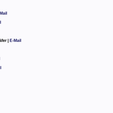
Mail
l
fer |
E-Mail
l
l