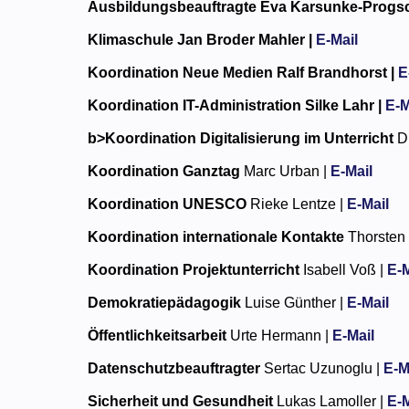
Ausbildungsbeauftragte
Eva Karsunke-Progsc
Klimaschule
Jan Broder Mahler |
E-Mail
Koordination Neue Medien
Ralf Brandhorst |
E
Koordination IT-Administration
Silke Lahr |
E-M
b>Koordination Digitalisierung im Unterricht
Dr
Koordination Ganztag
Marc Urban |
E-Mail
Koordination UNESCO
Rieke Lentze |
E-Mail
Koordination internationale Kontakte
Thorsten 
Koordination Projektunterricht
Isabell Voß |
E-M
Demokratiepädagogik
Luise Günther |
E-Mail
Öffentlichkeitsarbeit
Urte Hermann |
E-Mail
Datenschutzbeauftragter
Sertac Uzunoglu |
E-M
Sicherheit und Gesundheit
Lukas Lamoller |
E-M