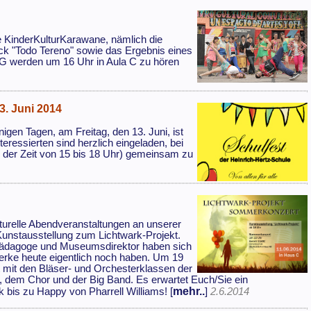
 KinderKulturKarawane, nämlich die
ck "Todo Tereno" sowie das Ergebnis eines
G werden um 16 Uhr in Aula C zu hören
13. Juni 2014
igen Tagen, am Freitag, den 13. Juni, ist
eressierten sind herzlich eingeladen, bei
n der Zeit von 15 bis 18 Uhr) gemeinsam zu
ulturelle Abendveranstaltungen an unserer
Kunstausstellung zum Lichtwark-Projekt.
tpädagoge und Museumsdirektor haben sich
erke heute eigentlich noch haben. Um 19
t mit den Bläser- und Orchesterklassen der
 dem Chor und der Big Band. Es erwartet Euch/Sie ein
mehr..
bis zu Happy von Pharrell Williams! [
]
2.6.2014