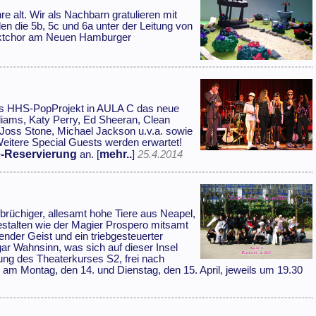
 alt. Wir als Nachbarn gratulieren mit
n die 5b, 5c und 6a unter der Leitung von
jektchor am Neuen Hamburger
das HHS-PopProjekt in AULA C das neue
iams, Katy Perry, Ed Sheeran, Clean
 Joss Stone, Michael Jackson u.v.a. sowie
 Weitere Special Guests werden erwartet!
e-Reservierung
mehr..
an. [
]
25.4.2014
ffbrüchiger, allesamt hohe Tiere aus Neapel,
estalten wie der Magier Prospero mitsamt
ender Geist und ein triebgesteuerter
ar Wahnsinn, was sich auf dieser Insel
rung des Theaterkurses S2, frei nach
am Montag, den 14. und Dienstag, den 15. April, jeweils um 19.30