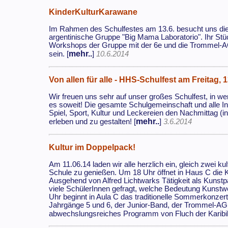
KinderKulturKarawane
Im Rahmen des Schulfestes am 13.6. besucht uns die
argentinische Gruppe "Big Mama Laboratorio". Ihr Stü
Workshops der Gruppe mit der 6e und die Trommel-A
mehr..
sein. [
]
10.6.2014
Von allen für alle - HHS-Schulfest am Freitag, 
Wir freuen uns sehr auf unser großes Schulfest, in wen
es soweit! Die gesamte Schulgemeinschaft und alle Int
Spiel, Sport, Kultur und Leckereien den Nachmittag (i
mehr..
erleben und zu gestalten! [
]
3.6.2014
Kultur im Doppelpack!
Am 11.06.14 laden wir alle herzlich ein, gleich zwei k
Schule zu genießen. Um 18 Uhr öffnet in Haus C die 
Ausgehend von Alfred Lichtwarks Tätigkeit als Kuns
viele SchülerInnen gefragt, welche Bedeutung Kunstw
Uhr beginnt in Aula C das traditionelle Sommerkonzer
Jahrgänge 5 und 6, der Junior-Band, der Trommel-AG,
abwechslungsreiches Programm von Fluch der Karibik 