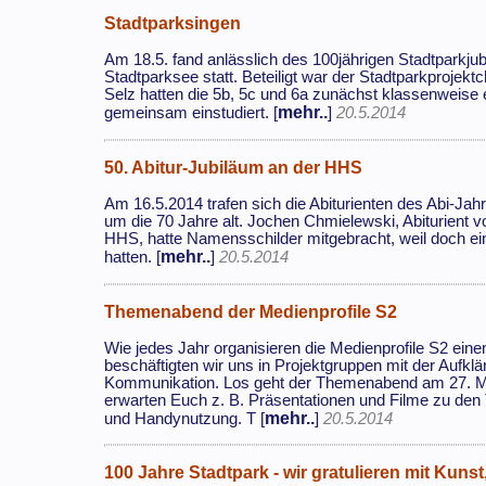
Stadtparksingen
Am 18.5. fand anlässlich des 100jährigen Stadtpark
Stadtparksee statt. Beteiligt war der Stadtparkprojekt
Selz hatten die 5b, 5c und 6a zunächst klassenweise
mehr..
gemeinsam einstudiert. [
]
20.5.2014
50. Abitur-Jubiläum an der HHS
Am 16.5.2014 trafen sich die Abiturienten des Abi-J
um die 70 Jahre alt. Jochen Chmielewski, Abiturient v
HHS, hatte Namensschilder mitgebracht, weil doch ein
mehr..
hatten. [
]
20.5.2014
Themenabend der Medienprofile S2
Wie jedes Jahr organisieren die Medienprofile S2 ei
beschäftigten wir uns in Projektgruppen mit der Aufk
Kommunikation. Los geht der Themenabend am 27. Ma
erwarten Euch z. B. Präsentationen und Filme zu de
mehr..
und Handynutzung. T [
]
20.5.2014
100 Jahre Stadtpark - wir gratulieren mit Kuns