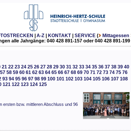
OTOSTRECKEN
|
A-Z
|
KONTAKT
|
SERVICE
(
Mittagessen
gen alle Jahrgänge: 040 428 891-157 oder 040 428 891-199
0
21
22
23
24
25
26
27
28
29
30
31
32
33
34
35
36
37
38
39
40
57
58
59
60
61
62
63
64
65
66
67
68
69
70
71
72
73
74
75
76
2
93
94
95
96
97
98
99
100
101
102
103
104
105
106
107
108
0
121
122
123
124
125
n ersten bzw. mittleren Abschluss und 96