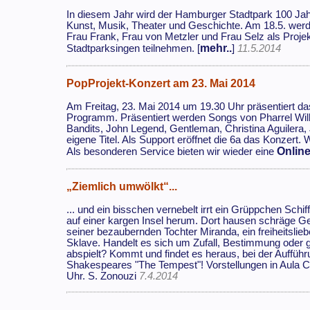
In diesem Jahr wird der Hamburger Stadtpark 100 Jahre
Kunst, Musik, Theater und Geschichte. Am 18.5. werde
Frau Frank, Frau von Metzler und Frau Selz als Pro
mehr..
Stadtparksingen teilnehmen. [
]
11.5.2014
PopProjekt-Konzert am 23. Mai 2014
Am Freitag, 23. Mai 2014 um 19.30 Uhr präsentiert 
Programm. Präsentiert werden Songs von Pharrel Will
Bandits, John Legend, Gentleman, Christina Aguilera,
eigene Titel. Als Support eröffnet die 6a das Konzert.
Onlin
Als besonderen Service bieten wir wieder eine
„Ziemlich umwölkt“...
... und ein bisschen vernebelt irrt ein Grüppchen Schi
auf einer kargen Insel herum. Dort hausen schräge G
seiner bezaubernden Tochter Miranda, ein freiheitslieb
Sklave. Handelt es sich um Zufall, Bestimmung oder g
abspielt? Kommt und findet es heraus, bei der Auffüh
Shakespeares "The Tempest"! Vorstellungen in Aula C 
Uhr. S. Zonouzi
7.4.2014