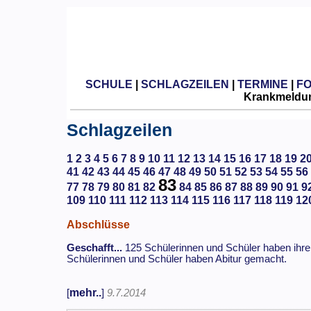
SCHULE
|
SCHLAGZEILEN
|
TERMINE
|
F
Krankmeldun
Schlagzeilen
1
2
3
4
5
6
7
8
9
10
11
12
13
14
15
16
17
18
19
2
41
42
43
44
45
46
47
48
49
50
51
52
53
54
55
56
83
77
78
79
80
81
82
84
85
86
87
88
89
90
91
9
109
110
111
112
113
114
115
116
117
118
119
12
Abschlüsse
Geschafft...
125 Schülerinnen und Schüler haben ihre
Schülerinnen und Schüler haben Abitur gemacht.
mehr..
[
]
9.7.2014