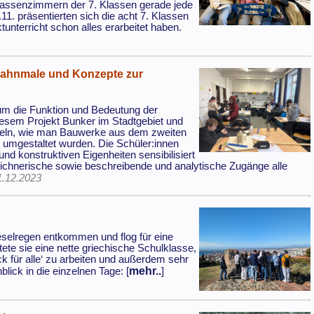
lassenzimmern der 7. Klassen gerade jede
. präsentierten sich die acht 7. Klassen
tunterricht schon alles erarbeitet haben.
 Mahnmale und Konzepte zur
um die Funktion und Bedeutung der
iesem Projekt Bunker im Stadtgebiet und
mmeln, wie man Bauwerke aus dem zweiten
n umgestaltet wurden. Die Schüler:innen
 und konstruktiven Eigenheiten sensibilisiert
ichnerische sowie beschreibende und analytische Zugänge alle
1.12.2023
selregen entkommen und flog für eine
ete sie eine nette griechische Schulklasse,
 für alle‘ zu arbeiten und außerdem sehr
mehr..
lick in die einzelnen Tage: [
]