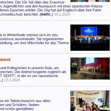
erichtet. Die 10c hat über das Erasmus-
 Jugendlichen und den Austausch mit einer spanischen Klasse
edenen Epochen erklärt. Die 10g hat auf Englisch über ihre Fahrt
mehr..
Umweltschutz berichtet. [
]
30.1.2024
e in Winterhude setzten sich im neu
ssismus auseinander. Sie organisierten
ellung, um ihre Mitschüler für das Thema
abend
 und Kolleg:innen in unserer Aula, um
chen. Der Abend fungierte zugleich als
T SEHT!“, in der es um rassistische
..
]
17.1.2024
lasse ein Tafelschwamm aus alten
nnen und Schülern. Neben
d schön gestalteten