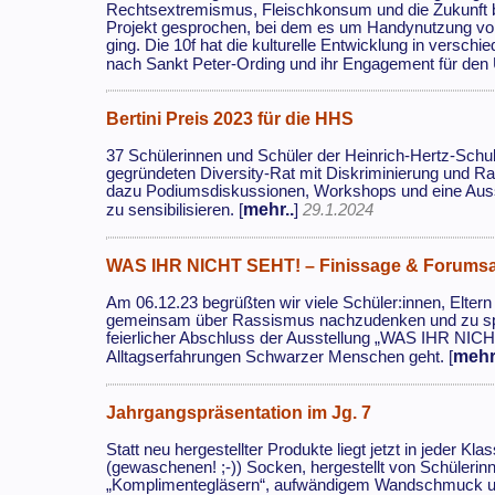
Rechtsextremismus, Fleischkonsum und die Zukunft b
Projekt gesprochen, bei dem es um Handynutzung von
ging. Die 10f hat die kulturelle Entwicklung in verschi
nach Sankt Peter-Ording und ihr Engagement für den 
Bertini Preis 2023 für die HHS
37 Schülerinnen und Schüler der Heinrich-Hertz-Schul
gegründeten Diversity-Rat mit Diskriminierung und Ra
dazu Podiumsdiskussionen, Workshops und eine Ausst
mehr..
zu sensibilisieren. [
]
29.1.2024
WAS IHR NICHT SEHT! – Finissage & Forums
Am 06.12.23 begrüßten wir viele Schüler:innen, Eltern
gemeinsam über Rassismus nachzudenken und zu spre
feierlicher Abschluss der Ausstellung „WAS IHR NICH
mehr
Alltagserfahrungen Schwarzer Menschen geht. [
Jahrgangspräsentation im Jg. 7
Statt neu hergestellter Produkte liegt jetzt in jeder K
(gewaschenen! ;-)) Socken, hergestellt von Schüleri
„Komplimentegläsern“, aufwändigem Wandschmuck un