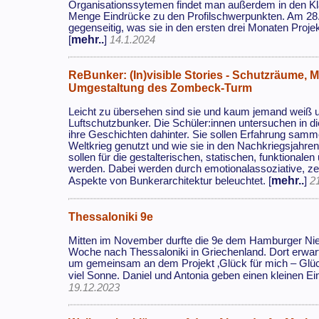
Organisationssytemen findet man außerdem in den K
Menge Eindrücke zu den Profilschwerpunkten. Am 28.11
gegenseitig, was sie in den ersten drei Monaten Projek
mehr..
[
]
14.1.2024
ReBunker: (In)visible Stories - Schutzräume,
Umgestaltung des Zombeck-Turm
Leicht zu übersehen sind sie und kaum jemand weiß 
Luftschutzbunker. Die Schüler:innen untersuchen in d
ihre Geschichten dahinter. Sie sollen Erfahrung sa
Weltkrieg genutzt und wie sie in den Nachkriegsjahre
sollen für die gestalterischen, statischen, funktionalen
werden. Dabei werden durch emotionalassoziative, ze
mehr..
Aspekte von Bunkerarchitektur beleuchtet. [
]
2
Thessaloniki 9e
Mitten im November durfte die 9e dem Hamburger Nie
Woche nach Thessaloniki in Griechenland. Dort erwart
um gemeinsam an dem Projekt ‚Glück für mich – Glück
viel Sonne. Daniel und Antonia geben einen kleinen Einb
19.12.2023