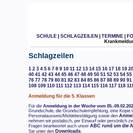
SCHULE
|
SCHLAGZEILEN
|
TERMINE
|
F
Krankmeldun
Schlagzeilen
1
2
3
4
5
6
7
8
9
10
11
12
13
14
15
16
17
18
19
2
40
41
42
43
44
45
46
47
48
49
50
51
52
53
54
55
76
77
78
79
80
81
82
83
84
85
86
87
88
89
90
91
108
109
110
111
112
113
114
115
116
117
118
11
Anmeldung für die 5. Klassen
Für die
Anmeldung in der Woche vom 05.-09.02.20
Grundschule, die Grundschulempfehlung, eine Kopie 
Anmel
Personalausweis/Meldebestätigung sowie den
nehmen wir postalisch, per Einwurf oder persönlich z
ABC rund um die 
Fragen beantwortet auch unser
Downloads
Sie unter den
.