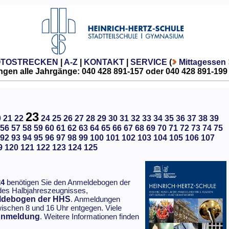
OTOSTRECKEN
|
A-Z
|
KONTAKT
|
SERVICE
(
Mittagessen
gen alle Jahrgänge: 040 428 891-157 oder 040 428 891-199
23
0
21
22
24
25
26
27
28
29
30
31
32
33
34
35
36
37
38
39
56
57
58
59
60
61
62
63
64
65
66
67
68
69
70
71
72
73
74
75
92
93
94
95
96
97
98
99
100
101
102
103
104
105
106
107
9
120
121
122
123
124
125
24
benötigen Sie den Anmeldebogen der
des Halbjahreszeugnisses,
debogen der HHS
. Anmeldungen
wischen 8 und 16 Uhr entgegen. Viele
Anmeldung
. Weitere Informationen finden