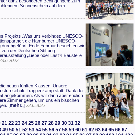
 unter ganz besonderen Bedingungen: zum
trahlendem Sonnenschein auf dem
es Projekts „Was uns verbindet: UNESCO-
ationspartner, die Hamburger UNESCO-
 durchgeführt. Ende Februar besuchten wir
 von der Deutschen Stiftung
ausstellung „Liebe oder Last?! Baustelle
23.6.2022
r die neuen fünften Klassen. Unsere
ndesturnschule Trappenkamp statt. Dank der
pät angekommen. Als wir dann aber endlich
nsere Zimmer gehen, um uns ein bisschen
mehr..
en. [
]
22.6.2022
0
21
22
23
24
25
26
27
28
29
30
31
32
8
49
50
51
52
53
54
55
56
57
58
59
60
61
62
63
64
65
66
67