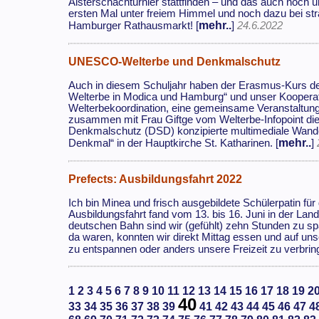
Alsterschachturnier stattfinden – und das auch noch
ersten Mal unter freiem Himmel und noch dazu bei s
mehr..
Hamburger Rathausmarkt! [
]
24.6.2022
UNESCO-Welterbe und Denkmalschutz
Auch in diesem Schuljahr haben der Erasmus-Kurs d
Welterbe in Modica und Hamburg“ und unser Kooper
Welterbekoordination, eine gemeinsame Veranstaltung
zusammen mit Frau Giftge vom Welterbe-Infopoint die
Denkmalschutz (DSD) konzipierte multimediale Wander
mehr..
Denkmal“ in der Hauptkirche St. Katharinen. [
]
Prefects: Ausbildungsfahrt 2022
Ich bin Minea und frisch ausgebildete Schülerpatin fü
Ausbildungsfahrt fand vom 13. bis 16. Juni in der La
deutschen Bahn sind wir (gefühlt) zehn Stunden zu s
da waren, konnten wir direkt Mittag essen und auf u
zu entspannen oder anders unsere Freizeit zu verbring
1
2
3
4
5
6
7
8
9
10
11
12
13
14
15
16
17
18
19
2
40
33
34
35
36
37
38
39
41
42
43
44
45
46
47
4