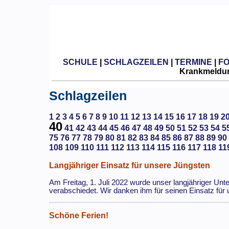
SCHULE
|
SCHLAGZEILEN
|
TERMINE
|
F
Krankmeldun
Schlagzeilen
1
2
3
4
5
6
7
8
9
10
11
12
13
14
15
16
17
18
19
2
40
41
42
43
44
45
46
47
48
49
50
51
52
53
54
5
75
76
77
78
79
80
81
82
83
84
85
86
87
88
89
90
108
109
110
111
112
113
114
115
116
117
118
11
Langjähriger Einsatz für unsere Jüngsten
Am Freitag, 1. Juli 2022 wurde unser langjähriger Un
verabschiedet. Wir danken ihm für seinen Einsatz für
Schöne Ferien!