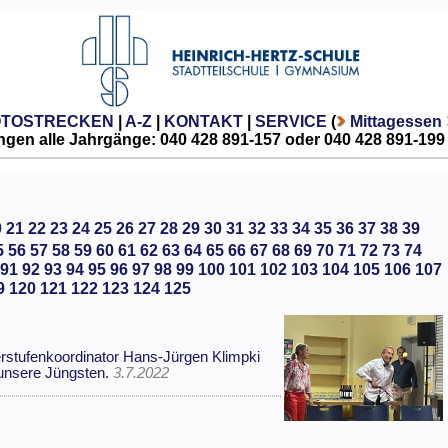
OTOSTRECKEN
|
A-Z
|
KONTAKT
|
SERVICE
(
Mittagessen
gen alle Jahrgänge: 040 428 891-157 oder 040 428 891-199
0
21
22
23
24
25
26
27
28
29
30
31
32
33
34
35
36
37
38
39
5
56
57
58
59
60
61
62
63
64
65
66
67
68
69
70
71
72
73
74
91
92
93
94
95
96
97
98
99
100
101
102
103
104
105
106
107
9
120
121
122
123
124
125
terstufenkoordinator Hans-Jürgen Klimpki
 unsere Jüngsten.
3.7.2022