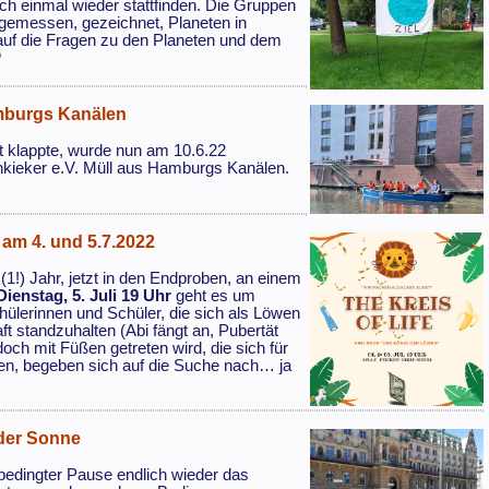
ich einmal wieder stattfinden. Die Gruppen
gemessen, gezeichnet, Planeten in
auf die Fragen zu den Planeten und dem
2
mburgs Kanälen
 klappte, wurde nun am 10.6.22
nkieker e.V. Müll aus Hamburgs Kanälen.
am 4. und 5.7.2022
(1!) Jahr, jetzt in den Endproben, an einem
Dienstag, 5. Juli 19 Uhr
geht es um
ülerinnen und Schüler, die sich als Löwen
t standzuhalten (Abi fängt an, Pubertät
doch mit Füßen getreten wird, die sich für
en, begeben sich auf die Suche nach… ja
nder Sonne
edingter Pause endlich wieder das