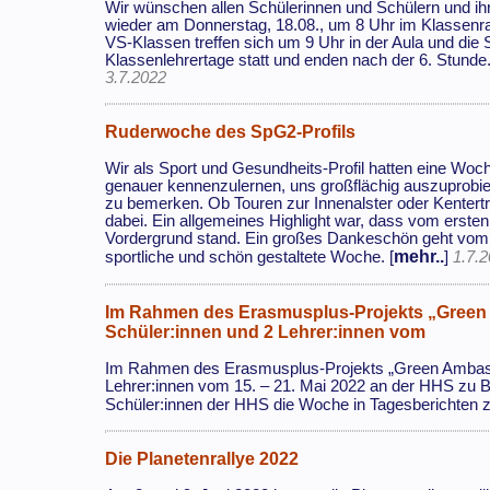
Wir wünschen allen Schülerinnen und Schülern und ihr
wieder am Donnerstag, 18.08., um 8 Uhr im Klassenra
VS-Klassen treffen sich um 9 Uhr in der Aula und die 
Klassenlehrertage statt und enden nach der 6. Stunde
3.7.2022
Ruderwoche des SpG2-Profils
Wir als Sport und Gesundheits-Profil hatten eine Woc
genauer kennenzulernen, uns großflächig auszuprobie
zu bemerken. Ob Touren zur Innenalster oder Kentertra
dabei. Ein allgemeines Highlight war, dass vom erste
Vordergrund stand. Ein großes Dankeschön geht vom Sp
mehr..
sportliche und schön gestaltete Woche. [
]
1.7.
Im Rahmen des Erasmusplus-Projekts „Green
Schüler:innen und 2 Lehrer:innen vom
Im Rahmen des Erasmusplus-Projekts „Green Ambass
Lehrer:innen vom 15. – 21. Mai 2022 an der HHS zu 
Schüler:innen der HHS die Woche in Tagesberichten 
Die Planetenrallye 2022