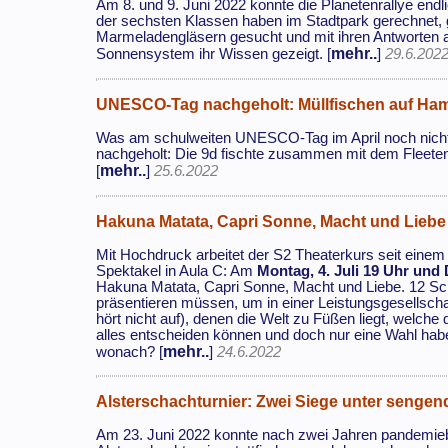
Am 8. und 9. Juni 2022 konnte die Planetenrallye endl
der sechsten Klassen haben im Stadtpark gerechnet, 
Marmeladengläsern gesucht und mit ihren Antworten 
mehr..
Sonnensystem ihr Wissen gezeigt. [
]
29.6.202
UNESCO-Tag nachgeholt: Müllfischen auf Ha
Was am schulweiten UNESCO-Tag im April noch nicht
nachgeholt: Die 9d fischte zusammen mit dem Fleete
mehr..
[
]
25.6.2022
Hakuna Matata, Capri Sonne, Macht und Liebe 
Mit Hochdruck arbeitet der S2 Theaterkurs seit einem 
Spektakel in Aula C: Am
Montag, 4. Juli 19 Uhr und 
Hakuna Matata, Capri Sonne, Macht und Liebe. 12 Sch
präsentieren müssen, um in einer Leistungsgesellschaf
hört nicht auf), denen die Welt zu Füßen liegt, welche 
alles entscheiden können und doch nur eine Wahl hab
mehr..
wonach? [
]
24.6.2022
Alsterschachturnier: Zwei Siege unter senge
Am 23. Juni 2022 konnte nach zwei Jahren pandemieb