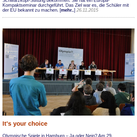
Schwarzkopf-Stiftung bekommen. Sie hat ein Europa-
Kompaktseminar durchgeführt. Das Ziel war es, die Schüler mit
der EU bekannt zu machen. [
mehr..
]
26.11.2015
It's your choice
Olympische Spiele in Hamburg – Ja oder Nein? Am 29.