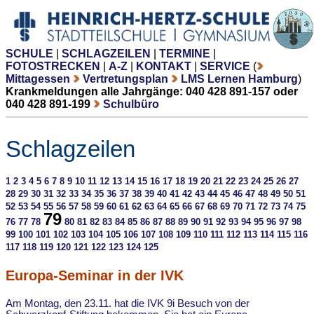
SCHULE
|
SCHLAGZEILEN
|
TERMINE
|
FOTOSTRECKEN
|
A-Z
|
KONTAKT
|
SERVICE
(
Mittagessen
Vertretungsplan
LMS Lernen Hamburg
)
Krankmeldungen alle Jahrgänge: 040 428 891-157 oder
040 428 891-199
Schulbüro
Schlagzeilen
1
2
3
4
5
6
7
8
9
10
11
12
13
14
15
16
17
18
19
20
21
22
23
24
25
26
27
28
29
30
31
32
33
34
35
36
37
38
39
40
41
42
43
44
45
46
47
48
49
50
51
52
53
54
55
56
57
58
59
60
61
62
63
64
65
66
67
68
69
70
71
72
73
74
75
79
76
77
78
80
81
82
83
84
85
86
87
88
89
90
91
92
93
94
95
96
97
98
99
100
101
102
103
104
105
106
107
108
109
110
111
112
113
114
115
116
117
118
119
120
121
122
123
124
125
Europa-Seminar in der IVK
Am Montag, den 23.11. hat die IVK 9i Besuch von der