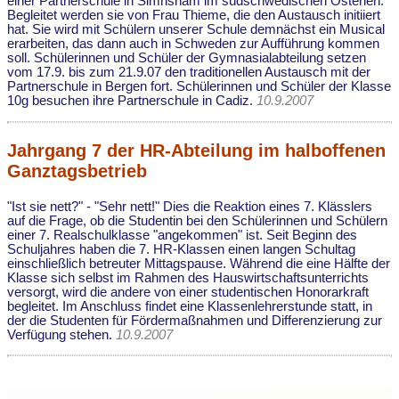
einer Partnerschule in Simrisham im südschwedischen Österlen.
Begleitet werden sie von Frau Thieme, die den Austausch initiiert
hat. Sie wird mit Schülern unserer Schule demnächst ein Musical
erarbeiten, das dann auch in Schweden zur Aufführung kommen
soll. Schülerinnen und Schüler der Gymnasialabteilung setzen
vom 17.9. bis zum 21.9.07 den traditionellen Austausch mit der
Partnerschule in Bergen fort. Schülerinnen und Schüler der Klasse
10g besuchen ihre Partnerschule in Cadiz.
10.9.2007
Jahrgang 7 der HR-Abteilung im halboffenen
Ganztagsbetrieb
"Ist sie nett?" - "Sehr nett!" Dies die Reaktion eines 7. Klässlers
auf die Frage, ob die Studentin bei den Schülerinnen und Schülern
einer 7. Realschulklasse "angekommen" ist. Seit Beginn des
Schuljahres haben die 7. HR-Klassen einen langen Schultag
einschließlich betreuter Mittagspause. Während die eine Hälfte der
Klasse sich selbst im Rahmen des Hauswirtschaftsunterrichts
versorgt, wird die andere von einer studentischen Honorarkraft
begleitet. Im Anschluss findet eine Klassenlehrerstunde statt, in
der die Studenten für Fördermaßnahmen und Differenzierung zur
Verfügung stehen.
10.9.2007