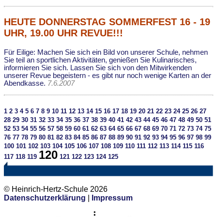
HEUTE DONNERSTAG SOMMERFEST 16 - 19
UHR, 19.00 UHR REVUE!!!
Für Eilige: Machen Sie sich ein Bild von unserer Schule, nehmen
Sie teil an sportlichen Aktivitäten, genießen Sie Kulinarisches,
informieren Sie sich. Lassen Sie sich von den Mitwirkenden
unserer Revue begeistern - es gibt nur noch wenige Karten an der
Abendkasse.
7.6.2007
1
2
3
4
5
6
7
8
9
10
11
12
13
14
15
16
17
18
19
20
21
22
23
24
25
26
27
28
29
30
31
32
33
34
35
36
37
38
39
40
41
42
43
44
45
46
47
48
49
50
51
52
53
54
55
56
57
58
59
60
61
62
63
64
65
66
67
68
69
70
71
72
73
74
75
76
77
78
79
80
81
82
83
84
85
86
87
88
89
90
91
92
93
94
95
96
97
98
99
100
101
102
103
104
105
106
107
108
109
110
111
112
113
114
115
116
120
117
118
119
121
122
123
124
125
© Heinrich-Hertz-Schule 2026
Datenschutzerklärung
|
Impressum