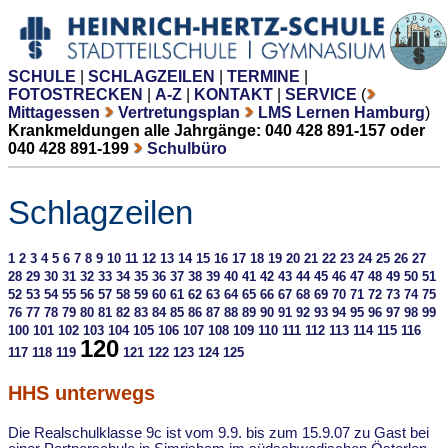
SCHULE
|
SCHLAGZEILEN
|
TERMINE
|
FOTOSTRECKEN
|
A-Z
|
KONTAKT
|
SERVICE
(
Mittagessen
Vertretungsplan
LMS Lernen Hamburg
)
Krankmeldungen alle Jahrgänge: 040 428 891-157 oder
040 428 891-199
Schulbüro
Schlagzeilen
1
2
3
4
5
6
7
8
9
10
11
12
13
14
15
16
17
18
19
20
21
22
23
24
25
26
27
28
29
30
31
32
33
34
35
36
37
38
39
40
41
42
43
44
45
46
47
48
49
50
51
52
53
54
55
56
57
58
59
60
61
62
63
64
65
66
67
68
69
70
71
72
73
74
75
76
77
78
79
80
81
82
83
84
85
86
87
88
89
90
91
92
93
94
95
96
97
98
99
100
101
102
103
104
105
106
107
108
109
110
111
112
113
114
115
116
120
117
118
119
121
122
123
124
125
HHS unterwegs
Die Realschulklasse 9c ist vom 9.9. bis zum 15.9.07 zu Gast bei