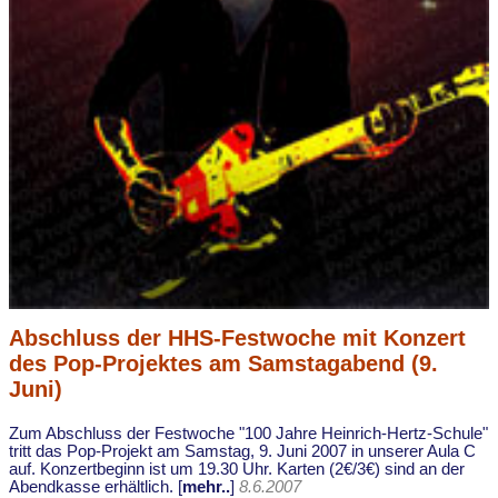
Abschluss der HHS-Festwoche mit Konzert
des Pop-Projektes am Samstagabend (9.
Juni)
Zum Abschluss der Festwoche "100 Jahre Heinrich-Hertz-Schule"
tritt das Pop-Projekt am Samstag, 9. Juni 2007 in unserer Aula C
auf. Konzertbeginn ist um 19.30 Uhr. Karten (2€/3€) sind an der
Abendkasse erhältlich. [
mehr..
]
8.6.2007