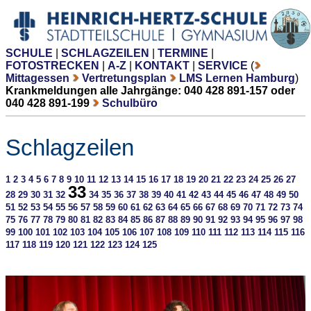
SCHULE
|
SCHLAGZEILEN
|
TERMINE
|
FOTOSTRECKEN
|
A-Z
|
KONTAKT
|
SERVICE
(
Mittagessen
Vertretungsplan
LMS Lernen Hamburg
)
Krankmeldungen alle Jahrgänge: 040 428 891-157 oder
040 428 891-199
Schulbüro
Schlagzeilen
1
2
3
4
5
6
7
8
9
10
11
12
13
14
15
16
17
18
19
20
21
22
23
24
25
26
27
33
28
29
30
31
32
34
35
36
37
38
39
40
41
42
43
44
45
46
47
48
49
50
51
52
53
54
55
56
57
58
59
60
61
62
63
64
65
66
67
68
69
70
71
72
73
74
75
76
77
78
79
80
81
82
83
84
85
86
87
88
89
90
91
92
93
94
95
96
97
98
99
100
101
102
103
104
105
106
107
108
109
110
111
112
113
114
115
116
117
118
119
120
121
122
123
124
125