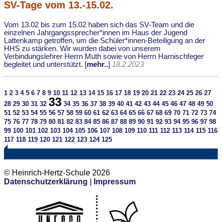
SV-Tage vom 13.-15.02.
Vom 13.02 bis zum 15.02 haben sich das SV-Team und die
einzelnen Jahrgangssprecher*innen im Haus der Jugend
Lattenkamp getroffen, um die Schüler*innen-Beteiligung an der
HHS zu stärken. Wir wurden dabei von unserem
Verbindungslehrer Herrn Muth sowie von Herrn Harnischfeger
begleitet und unterstützt. [
mehr..
]
18.2.2023
1
2
3
4
5
6
7
8
9
10
11
12
13
14
15
16
17
18
19
20
21
22
23
24
25
26
27
33
28
29
30
31
32
34
35
36
37
38
39
40
41
42
43
44
45
46
47
48
49
50
51
52
53
54
55
56
57
58
59
60
61
62
63
64
65
66
67
68
69
70
71
72
73
74
75
76
77
78
79
80
81
82
83
84
85
86
87
88
89
90
91
92
93
94
95
96
97
98
99
100
101
102
103
104
105
106
107
108
109
110
111
112
113
114
115
116
117
118
119
120
121
122
123
124
125
© Heinrich-Hertz-Schule 2026
Datenschutzerklärung
|
Impressum