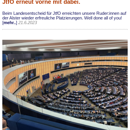
JtfO erneut vorne mit dabei.
Beim Landesentscheid für JtfO erreichten unsere Ruder:innen auf
der Alster wieder erfreuliche Platzierungen. Well done all of you!
[
mehr..
]
21.6.2023