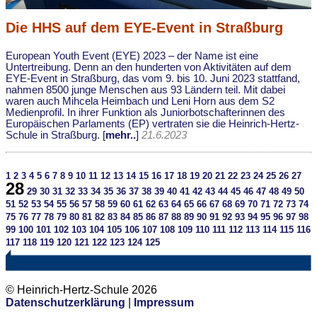
Die HHS auf dem EYE-Event in Straßburg
European Youth Event (EYE) 2023 – der Name ist eine
Untertreibung. Denn an den hunderten von Aktivitäten auf dem
EYE-Event in Straßburg, das vom 9. bis 10. Juni 2023 stattfand,
nahmen 8500 junge Menschen aus 93 Ländern teil. Mit dabei
waren auch Mihcela Heimbach und Leni Horn aus dem S2
Medienprofil. In ihrer Funktion als Juniorbotschafterinnen des
Europäischen Parlaments (EP) vertraten sie die Heinrich-Hertz-
Schule in Straßburg. [
mehr..
]
21.6.2023
1
2
3
4
5
6
7
8
9
10
11
12
13
14
15
16
17
18
19
20
21
22
23
24
25
26
27
28
29
30
31
32
33
34
35
36
37
38
39
40
41
42
43
44
45
46
47
48
49
50
51
52
53
54
55
56
57
58
59
60
61
62
63
64
65
66
67
68
69
70
71
72
73
74
75
76
77
78
79
80
81
82
83
84
85
86
87
88
89
90
91
92
93
94
95
96
97
98
99
100
101
102
103
104
105
106
107
108
109
110
111
112
113
114
115
116
117
118
119
120
121
122
123
124
125
© Heinrich-Hertz-Schule 2026
Datenschutzerklärung
|
Impressum