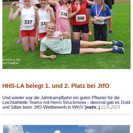
HHS-LA belegt 1. und 2. Platz bei JtfO
Und wieder war die Jahnkampfbahn ein gutes Pflaster für die
Leichtathletik-Teams mit Herrn Struckmeier - diesmal gab es Gold
und Silber beim JtfO-Wettbewerb in WKIV [
mehr..
]
22.6.2023