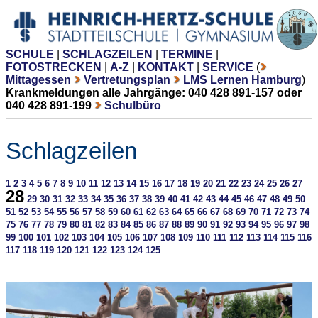
SCHULE
|
SCHLAGZEILEN
|
TERMINE
|
FOTOSTRECKEN
|
A-Z
|
KONTAKT
|
SERVICE
(
Mittagessen
Vertretungsplan
LMS Lernen Hamburg
)
Krankmeldungen alle Jahrgänge: 040 428 891-157 oder
040 428 891-199
Schulbüro
Schlagzeilen
1
2
3
4
5
6
7
8
9
10
11
12
13
14
15
16
17
18
19
20
21
22
23
24
25
26
27
28
29
30
31
32
33
34
35
36
37
38
39
40
41
42
43
44
45
46
47
48
49
50
51
52
53
54
55
56
57
58
59
60
61
62
63
64
65
66
67
68
69
70
71
72
73
74
75
76
77
78
79
80
81
82
83
84
85
86
87
88
89
90
91
92
93
94
95
96
97
98
99
100
101
102
103
104
105
106
107
108
109
110
111
112
113
114
115
116
117
118
119
120
121
122
123
124
125