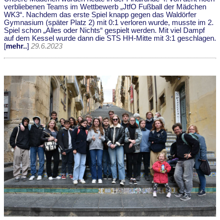
verbliebenen Teams im Wettbewerb „JtfO Fußball der Mädchen
WK3“. Nachdem das erste Spiel knapp gegen das Waldörfer
Gymnasium (später Platz 2) mit 0:1 verloren wurde, musste im 2.
Spiel schon „Alles oder Nichts“ gespielt werden. Mit viel Dampf
auf dem Kessel wurde dann die STS HH-Mitte mit 3:1 geschlagen.
[
mehr..
]
29.6.2023