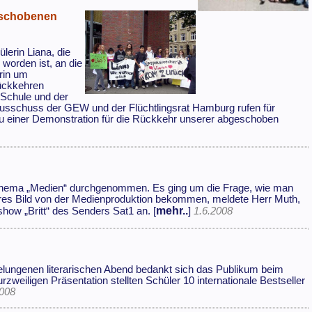
eschobenen
lerin Liana, die
worden ist, an die
arin um
rückkehren
-Schule und der
usschuss der GEW und der Flüchtlingsrat Hamburg rufen für
u einer Demonstration für die Rückkehr unserer abgeschoben
 Thema „Medien“ durchgenommen. Es ging um die Frage, wie man
ueres Bild von der Medienproduktion bekommen, meldete Herr Muth,
mehr..
show „Britt“ des Senders Sat1 an. [
]
1.6.2008
elungenen literarischen Abend bedankt sich das Publikum beim
eiligen Präsentation stellten Schüler 10 internationale Bestseller
2008