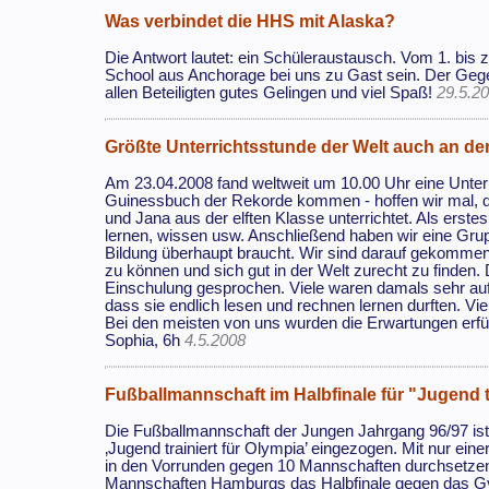
Was verbindet die HHS mit Alaska?
Die Antwort lautet: ein Schüleraustausch. Vom 1. bis 
School aus Anchorage bei uns zu Gast sein. Der Ge
allen Beteiligten gutes Gelingen und viel Spaß!
29.5.2
Größte Unterrichtsstunde der Welt auch an d
Am 23.04.2008 fand weltweit um 10.00 Uhr eine Unterr
Guinessbuch der Rekorde kommen - hoffen wir mal, da
und Jana aus der elften Klasse unterrichtet. Als erste
lernen, wissen usw. Anschließend haben wir eine Gru
Bildung überhaupt braucht. Wir sind darauf gekommen
zu können und sich gut in der Welt zurecht zu finden
Einschulung gesprochen. Viele waren damals sehr auf
dass sie endlich lesen und rechnen lernen durften. Vi
Bei den meisten von uns wurden die Erwartungen erfüll
Sophia, 6h
4.5.2008
Fußballmannschaft im Halbfinale für "Jugend t
Die Fußballmannschaft der Jungen Jahrgang 96/97 ist
‚Jugend trainiert für Olympia’ eingezogen. Mit nur ei
in den Vorrunden gegen 10 Mannschaften durchsetzen 
Mannschaften Hamburgs das Halbfinale gegen das G