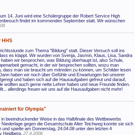
zum 14. Juni wird eine Schülergruppe der Robert Service High
genbesuch findet im kommenden September statt. Wir wünschen
008
er HHS
ichtsstunde zum Thema “Bildung” statt. Dieser Versuch soll ins
ss es klappt. Wir wurden von Svenja, Jasmin, Klaus, Lisa, Sandra
s haben wir besprochen, was Bildung überhaupt ist, also Schule,
ppenarbeit gemacht, in der wir besprechen sollten, wozu man
, dass man sie braucht um mitreden zu können, um Schilder lesen
. Dann haben wir noch über Gefühle und Erwartungen bei unserer
geregt und haben sich auf die Hausaufgaben gefreut und darauf,
ele wollten auch gerne nette Lehrer haben und neue Freunde finden.
t... allerdings freuen wir uns auf die Hausaufgaben nicht mehr!
rainiert für Olympia"
 in beeindruckender Weise in das Halbfinale des Wettbewerbs
ner Niederlage gegen die Gesamtschule Alter Teichweg konnte sie sich
und spielte am Donnerstag, 24.04.08 unter den letzten 4
y Heidberg.
27.4.2008