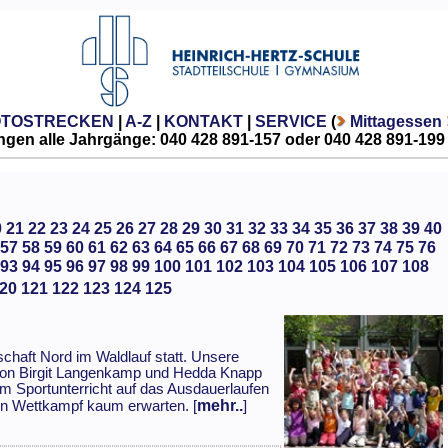
OTOSTRECKEN
|
A-Z
|
KONTAKT
|
SERVICE
(
Mittagessen
gen alle Jahrgänge: 040 428 891-157 oder 040 428 891-199
0
21
22
23
24
25
26
27
28
29
30
31
32
33
34
35
36
37
38
39
40
57
58
59
60
61
62
63
64
65
66
67
68
69
70
71
72
73
74
75
76
93
94
95
96
97
98
99
100
101
102
103
104
105
106
107
108
20
121
122
123
124
125
chaft Nord im Waldlauf statt. Unsere
von Birgit Langenkamp und Hedda Knapp
im Sportunterricht auf das Ausdauerlaufen
mehr..
hen Wettkampf kaum erwarten. [
]