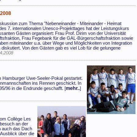
 2008
iskussion zum Thema "Nebeneinander - Miteinander - Heimat
h des 7. internationalen Unesco-Projekttages hat der Leistungskurs
anten Gästen organisiert: Frau Prof. Dirim von der Universität
raktion, Frau Fegebank für die GAL-Bürgerschaftsfraktion sowie
en miteinander u.a. über Wege und Möglichkeiten von Integration
iskutiert. Von den Gästen gab es viel Lob für die gelungene
.4.2008
m Hamburger Uwe-Seeler-Pokal gestartet.
nmannschaften ins Rennen geschickt. In
mehr..
/96 in die Endrunde geschafft. [
]
vom Collège Les
nbesuch an der
h auch das Dach
Ausblick über die