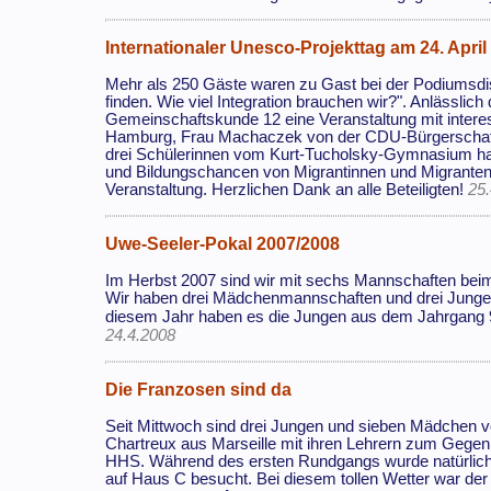
Internationaler Unesco-Projekttag am 24. April
Mehr als 250 Gäste waren zu Gast bei der Podiumsd
finden. Wie viel Integration brauchen wir?". Anlässlic
Gemeinschaftskunde 12 eine Veranstaltung mit interess
Hamburg, Frau Machaczek von der CDU-Bürgerschaftsf
drei Schülerinnen vom Kurt-Tucholsky-Gymnasium hab
und Bildungschancen von Migrantinnen und Migranten d
Veranstaltung. Herzlichen Dank an alle Beteiligten!
25
Uwe-Seeler-Pokal 2007/2008
Im Herbst 2007 sind wir mit sechs Mannschaften bei
Wir haben drei Mädchenmannschaften und drei Junge
diesem Jahr haben es die Jungen aus dem Jahrgang 95
24.4.2008
Die Franzosen sind da
Seit Mittwoch sind drei Jungen und sieben Mädchen 
Chartreux aus Marseille mit ihren Lehrern zum Gege
HHS. Während des ersten Rundgangs wurde natürlic
auf Haus C besucht. Bei diesem tollen Wetter war der 