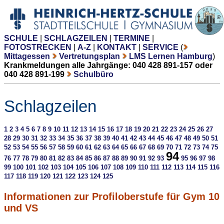
SCHULE
|
SCHLAGZEILEN
|
TERMINE
|
FOTOSTRECKEN
|
A-Z
|
KONTAKT
|
SERVICE
(
Mittagessen
Vertretungsplan
LMS Lernen Hamburg
)
Krankmeldungen alle Jahrgänge: 040 428 891-157 oder
040 428 891-199
Schulbüro
Schlagzeilen
1
2
3
4
5
6
7
8
9
10
11
12
13
14
15
16
17
18
19
20
21
22
23
24
25
26
27
28
29
30
31
32
33
34
35
36
37
38
39
40
41
42
43
44
45
46
47
48
49
50
51
52
53
54
55
56
57
58
59
60
61
62
63
64
65
66
67
68
69
70
71
72
73
74
75
94
76
77
78
79
80
81
82
83
84
85
86
87
88
89
90
91
92
93
95
96
97
98
99
100
101
102
103
104
105
106
107
108
109
110
111
112
113
114
115
116
117
118
119
120
121
122
123
124
125
Informationen zur Profiloberstufe für Gym 10
und VS