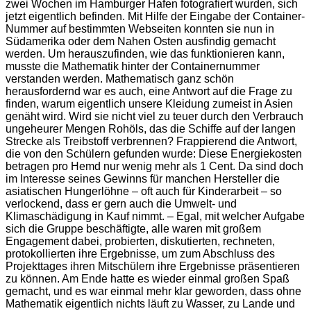
zwei Wochen im Hamburger Hafen fotografiert wurden, sich
jetzt eigentlich befinden. Mit Hilfe der Eingabe der Container-
Nummer auf bestimmten Webseiten konnten sie nun in
Südamerika oder dem Nahen Osten ausfindig gemacht
werden. Um herauszufinden, wie das funktionieren kann,
musste die Mathematik hinter der Containernummer
verstanden werden. Mathematisch ganz schön
herausfordernd war es auch, eine Antwort auf die Frage zu
finden, warum eigentlich unsere Kleidung zumeist in Asien
genäht wird. Wird sie nicht viel zu teuer durch den Verbrauch
ungeheurer Mengen Rohöls, das die Schiffe auf der langen
Strecke als Treibstoff verbrennen? Frappierend die Antwort,
die von den Schülern gefunden wurde: Diese Energiekosten
betragen pro Hemd nur wenig mehr als 1 Cent. Da sind doch
im Interesse seines Gewinns für manchen Hersteller die
asiatischen Hungerlöhne – oft auch für Kinderarbeit – so
verlockend, dass er gern auch die Umwelt- und
Klimaschädigung in Kauf nimmt. – Egal, mit welcher Aufgabe
sich die Gruppe beschäftigte, alle waren mit großem
Engagement dabei, probierten, diskutierten, rechneten,
protokollierten ihre Ergebnisse, um zum Abschluss des
Projekttages ihren Mitschülern ihre Ergebnisse präsentieren
zu können. Am Ende hatte es wieder einmal großen Spaß
gemacht, und es war einmal mehr klar geworden, dass ohne
Mathematik eigentlich nichts läuft zu Wasser, zu Lande und