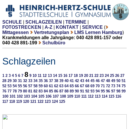
SCHULE
|
SCHLAGZEILEN
|
TERMINE
|
FOTOSTRECKEN
|
A-Z
|
KONTAKT
|
SERVICE
(
Mittagessen
Vertretungsplan
LMS Lernen Hamburg
)
Krankmeldungen alle Jahrgänge: 040 428 891-157 oder
040 428 891-199
Schulbüro
Schlagzeilen
8
1
2
3
4
5
6
7
9
10
11
12
13
14
15
16
17
18
19
20
21
22
23
24
25
26
27
28
29
30
31
32
33
34
35
36
37
38
39
40
41
42
43
44
45
46
47
48
49
50
51
52
53
54
55
56
57
58
59
60
61
62
63
64
65
66
67
68
69
70
71
72
73
74
75
76
77
78
79
80
81
82
83
84
85
86
87
88
89
90
91
92
93
94
95
96
97
98
99
100
101
102
103
104
105
106
107
108
109
110
111
112
113
114
115
116
117
118
119
120
121
122
123
124
125