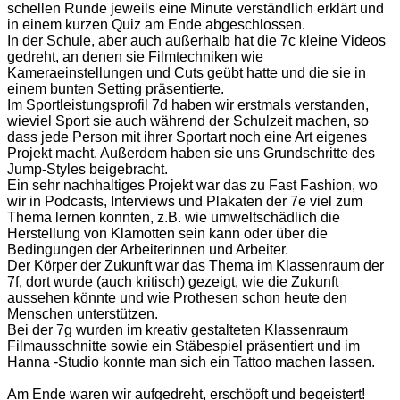
schellen Runde jeweils eine Minute verständlich erklärt und
in einem kurzen Quiz am Ende abgeschlossen.
In der Schule, aber auch außerhalb hat die 7c kleine Videos
gedreht, an denen sie Filmtechniken wie
Kameraeinstellungen und Cuts geübt hatte und die sie in
einem bunten Setting präsentierte.
Im Sportleistungsprofil 7d haben wir erstmals verstanden,
wieviel Sport sie auch während der Schulzeit machen, so
dass jede Person mit ihrer Sportart noch eine Art eigenes
Projekt macht. Außerdem haben sie uns Grundschritte des
Jump-Styles beigebracht.
Ein sehr nachhaltiges Projekt war das zu Fast Fashion, wo
wir in Podcasts, Interviews und Plakaten der 7e viel zum
Thema lernen konnten, z.B. wie umweltschädlich die
Herstellung von Klamotten sein kann oder über die
Bedingungen der Arbeiterinnen und Arbeiter.
Der Körper der Zukunft war das Thema im Klassenraum der
7f, dort wurde (auch kritisch) gezeigt, wie die Zukunft
aussehen könnte und wie Prothesen schon heute den
Menschen unterstützen.
Bei der 7g wurden im kreativ gestalteten Klassenraum
Filmausschnitte sowie ein Stäbespiel präsentiert und im
Hanna -Studio konnte man sich ein Tattoo machen lassen.
Am Ende waren wir aufgedreht, erschöpft und begeistert!