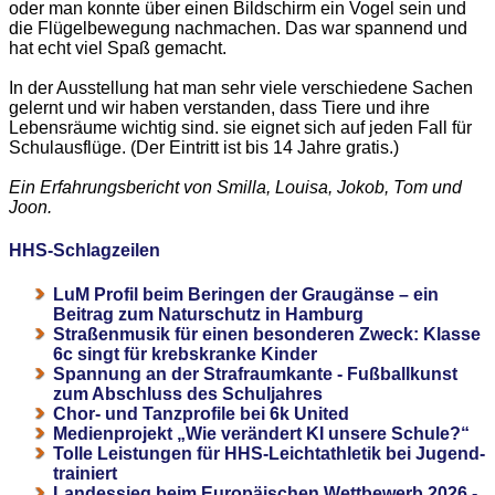
oder man konnte über einen Bildschirm ein Vogel sein und
die Flügelbewegung nachmachen. Das war spannend und
hat echt viel Spaß gemacht.
In der Ausstellung hat man sehr viele verschiedene Sachen
gelernt und wir haben verstanden, dass Tiere und ihre
Lebensräume wichtig sind. sie eignet sich auf jeden Fall für
Schulausflüge. (Der Eintritt ist bis 14 Jahre gratis.)
Ein Erfahrungsbericht von Smilla, Louisa, Jokob, Tom und
Joon.
HHS-Schlagzeilen
LuM Profil beim Beringen der Graugänse – ein
Beitrag zum Naturschutz in Hamburg
Straßenmusik für einen besonderen Zweck: Klasse
6c singt für krebskranke Kinder
Spannung an der Strafraumkante - Fußballkunst
zum Abschluss des Schuljahres
Chor- und Tanzprofile bei 6k United
Medienprojekt „Wie verändert KI unsere Schule?“
Tolle Leistungen für HHS-Leichtathletik bei Jugend-
trainiert
Landessieg beim Europäischen Wettbewerb 2026 -