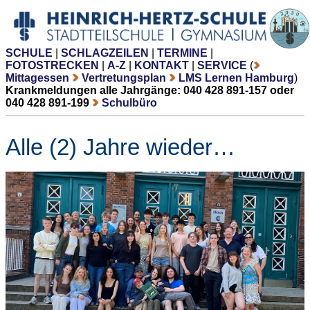
SCHULE
|
SCHLAGZEILEN
|
TERMINE
|
FOTOSTRECKEN
|
A-Z
|
KONTAKT
|
SERVICE
(
Mittagessen
Vertretungsplan
LMS Lernen Hamburg
)
Krankmeldungen alle Jahrgänge: 040 428 891-157 oder
040 428 891-199
Schulbüro
Alle (2) Jahre wieder…