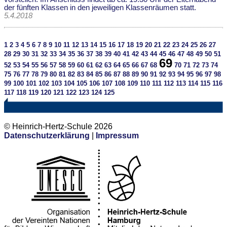
der fünften Klassen in den jeweiligen Klassenräumen statt.
5.4.2018
1
2
3
4
5
6
7
8
9
10
11
12
13
14
15
16
17
18
19
20
21
22
23
24
25
26
27
28
29
30
31
32
33
34
35
36
37
38
39
40
41
42
43
44
45
46
47
48
49
50
51
69
52
53
54
55
56
57
58
59
60
61
62
63
64
65
66
67
68
70
71
72
73
74
75
76
77
78
79
80
81
82
83
84
85
86
87
88
89
90
91
92
93
94
95
96
97
98
99
100
101
102
103
104
105
106
107
108
109
110
111
112
113
114
115
116
117
118
119
120
121
122
123
124
125
© Heinrich-Hertz-Schule 2026
Datenschutzerklärung
|
Impressum