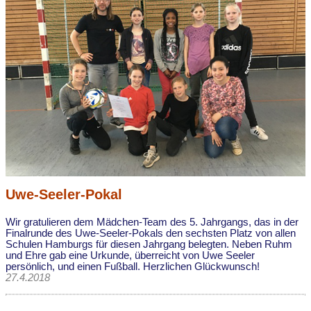
Uwe-Seeler-Pokal
Wir gratulieren dem Mädchen-Team des 5. Jahrgangs, das in der
Finalrunde des Uwe-Seeler-Pokals den sechsten Platz von allen
Schulen Hamburgs für diesen Jahrgang belegten. Neben Ruhm
und Ehre gab eine Urkunde, überreicht von Uwe Seeler
persönlich, und einen Fußball. Herzlichen Glückwunsch!
27.4.2018