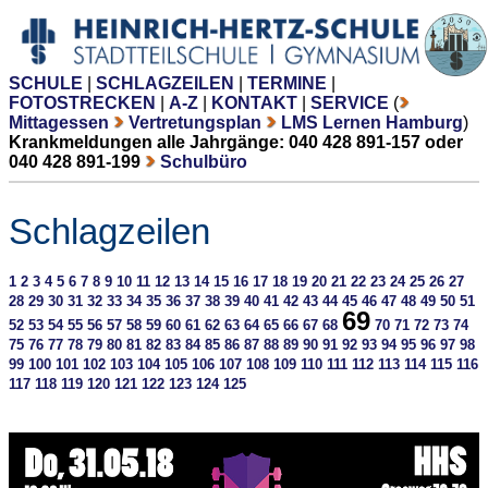
SCHULE
|
SCHLAGZEILEN
|
TERMINE
|
FOTOSTRECKEN
|
A-Z
|
KONTAKT
|
SERVICE
(
Mittagessen
Vertretungsplan
LMS Lernen Hamburg
)
Krankmeldungen alle Jahrgänge: 040 428 891-157 oder
040 428 891-199
Schulbüro
Schlagzeilen
1
2
3
4
5
6
7
8
9
10
11
12
13
14
15
16
17
18
19
20
21
22
23
24
25
26
27
28
29
30
31
32
33
34
35
36
37
38
39
40
41
42
43
44
45
46
47
48
49
50
51
69
52
53
54
55
56
57
58
59
60
61
62
63
64
65
66
67
68
70
71
72
73
74
75
76
77
78
79
80
81
82
83
84
85
86
87
88
89
90
91
92
93
94
95
96
97
98
99
100
101
102
103
104
105
106
107
108
109
110
111
112
113
114
115
116
117
118
119
120
121
122
123
124
125