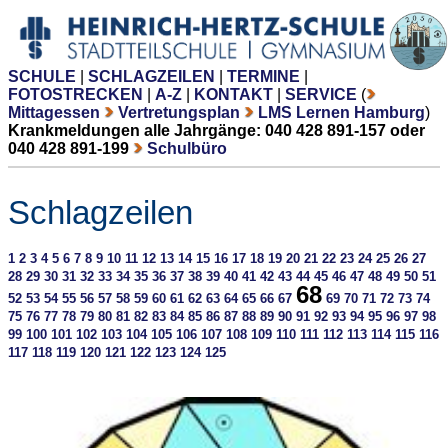
SCHULE
|
SCHLAGZEILEN
|
TERMINE
|
FOTOSTRECKEN
|
A-Z
|
KONTAKT
|
SERVICE
(
Mittagessen
Vertretungsplan
LMS Lernen Hamburg
)
Krankmeldungen alle Jahrgänge: 040 428 891-157 oder
040 428 891-199
Schulbüro
Schlagzeilen
1
2
3
4
5
6
7
8
9
10
11
12
13
14
15
16
17
18
19
20
21
22
23
24
25
26
27
28
29
30
31
32
33
34
35
36
37
38
39
40
41
42
43
44
45
46
47
48
49
50
51
68
52
53
54
55
56
57
58
59
60
61
62
63
64
65
66
67
69
70
71
72
73
74
75
76
77
78
79
80
81
82
83
84
85
86
87
88
89
90
91
92
93
94
95
96
97
98
99
100
101
102
103
104
105
106
107
108
109
110
111
112
113
114
115
116
117
118
119
120
121
122
123
124
125