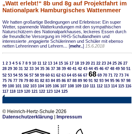
„Watt erlebt!“ 8b und 8g auf Projektfahrt im
Nationalpark Hamburgisches Wattenmeer
Wir hatten großartige Bedingungen und Erlebnisse: Ein super
Wetter, spannende Watterkundungen mit den sympathischen
Naturschützern des Nationalparkhauses, leckeres Essen durch
die freundliche Versorgung im HHS-Schullandheim und
interessierte ,engagierte Schülerinnen und Schüler mit ebenso
netten Lehrerinnen und Lehrern… [
mehr..
]
15.6.2018
1
2
3
4
5
6
7
8
9
10
11
12
13
14
15
16
17
18
19
20
21
22
23
24
25
26
27
28
29
30
31
32
33
34
35
36
37
38
39
40
41
42
43
44
45
46
47
48
49
50
51
68
52
53
54
55
56
57
58
59
60
61
62
63
64
65
66
67
69
70
71
72
73
74
75
76
77
78
79
80
81
82
83
84
85
86
87
88
89
90
91
92
93
94
95
96
97
98
99
100
101
102
103
104
105
106
107
108
109
110
111
112
113
114
115
116
117
118
119
120
121
122
123
124
125
© Heinrich-Hertz-Schule 2026
Datenschutzerklärung
|
Impressum