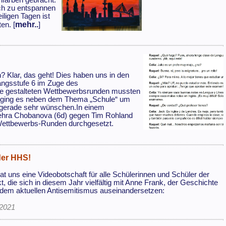
lfarben gebracht.
ich zu entspannen
ligen Tagen ist
mehr..
en. [
]
 Klar, das geht! Dies haben uns in den
angsstufe 6 im Zuge des
ine gestalteten Wettbewerbsrunden mussten
 ging es neben dem Thema „Schule“ um
h gerade sehr wünschen.In einem
Zehra Chobanova (6d) gegen Tim Rohland
Wettbewerbs-Runden durchgesetzt.
der HHS!
t uns eine Videobotschaft für alle Schülerinnen und Schüler der
 die sich in diesem Jahr vielfältig mit Anne Frank, der Geschichte
dem aktuellen Antisemitismus auseinandersetzen:
.2021