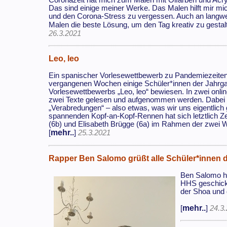
Coronazeit hat mich zum Malen mit Ölfarben und Acry
Das sind einige meiner Werke. Das Malen hilft mir m
und den Corona-Stress zu vergessen. Auch an langwei
Malen die beste Lösung, um den Tag kreativ zu gestalt
26.3.2021
Leo, leo
Ein spanischer Vorlesewettbewerb zu Pandemiezeiten?
vergangenen Wochen einige Schüler*innen der Jahrg
Vorlesewettbewerbs „Leo, leo“ bewiesen. In zwei onl
zwei Texte gelesen und aufgenommen werden. Dabei
„Verabredungen“ – also etwas, was wir uns eigentlic
spannenden Kopf-an-Kopf-Rennen hat sich letztlich 
(6b) und Elisabeth Brügge (6a) im Rahmen der zwei 
mehr..
[
]
25.3.2021
Rapper Ben Salomo grüßt alle Schüler*innen 
Ben Salomo ha
HHS geschickt,
der Shoa und 
mehr..
[
]
24.3