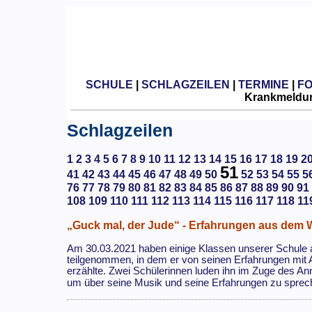
SCHULE
|
SCHLAGZEILEN
|
TERMINE
|
F
Krankmeldun
Schlagzeilen
1
2
3
4
5
6
7
8
9
10
11
12
13
14
15
16
17
18
19
2
51
41
42
43
44
45
46
47
48
49
50
52
53
54
55
5
76
77
78
79
80
81
82
83
84
85
86
87
88
89
90
91
108
109
110
111
112
113
114
115
116
117
118
11
„Guck mal, der Jude“ - Erfahrungen aus dem 
Am 30.03.2021 haben einige Klassen unserer Schul
teilgenommen, in dem er von seinen Erfahrungen mit 
erzählte. Zwei Schülerinnen luden ihn im Zuge des An
um über seine Musik und seine Erfahrungen zu sprech