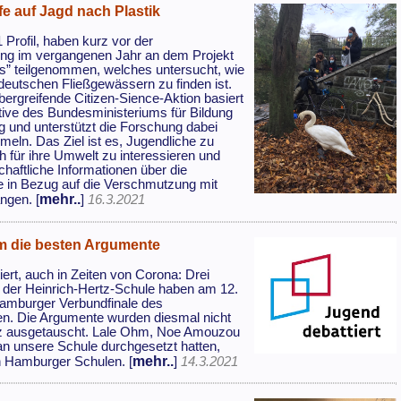
fe auf Jagd nach Plastik
 Profil, haben kurz vor der
ng im vergangenen Jahr an dem Projekt
tes” teilgenommen, welches untersucht, wie
n deutschen Fließgewässern zu finden ist.
bergreifende Citizen-Sience-Aktion basiert
iative des Bundesministeriums für Bildung
 und unterstützt die Forschung dabei
eln. Das Ziel ist es, Jugendliche zu
h für ihre Umwelt zu interessieren und
haftliche Informationen über die
 in Bezug auf die Verschmutzung mit
mehr..
angen. [
]
16.3.2021
um die besten Argumente
ert, auch in Zeiten von Corona: Drei
 der Heinrich-Hertz-Schule haben am 12.
amburger Verbundfinale des
n. Die Argumente wurden diesmal nicht
enz ausgetauscht. Lale Ohm, Noe Amouzou
 an unsere Schule durchgesetzt hatten,
mehr..
n Hamburger Schulen. [
]
14.3.2021