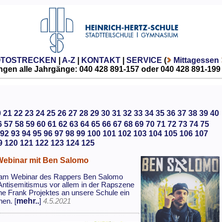
OTOSTRECKEN
|
A-Z
|
KONTAKT
|
SERVICE
(
Mittagessen
gen alle Jahrgänge: 040 428 891-157 oder 040 428 891-199
0
21
22
23
24
25
26
27
28
29
30
31
32
33
34
35
36
37
38
39
40
6
57
58
59
60
61
62
63
64
65
66
67
68
69
70
71
72
73
74
75
92
93
94
95
96
97
98
99
100
101
102
103
104
105
106
107
9
120
121
122
123
124
125
Webinar mit Ben Salomo
e am Webinar des Rappers Ben Salomo
Antisemitismus vor allem in der Rapszene
ne Frank Projektes an unsere Schule ein
mehr..
en. [
]
4.5.2021