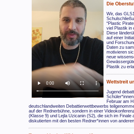
Die Oberstu
Wir, das GLS1
Schulschließu
“Plastic Pira
viel Plastik i
Diese länderü
auf einer Init
und Forschung
Daten zu samm
motivieren sic
neue wissensc
Gewässergüte
Plastik zu erl
Wettstreit 
Jugend debatti
Schüler*innen
Februar am H
deutschlandweiten Debattierwettbewerbs teilgenomme
auf der Rednerbühne, sondern in einer Videokonfer
(Klasse 9) und Lejla Uzicanin (S2), die sich im Finale
diskutierten mit den besten Redner*innen von andere