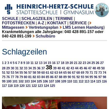
SCHULE
|
SCHLAGZEILEN
|
TERMINE
|
FOTOSTRECKEN
|
A-Z
|
KONTAKT
|
SERVICE
(
Mittagessen
Vertretungsplan
LMS Lernen Hamburg
)
Krankmeldungen alle Jahrgänge: 040 428 891-157 oder
040 428 891-199
Schulbüro
Schlagzeilen
1
2
3
4
5
6
7
8
9
10
11
12
13
14
15
16
17
18
19
20
21
22
23
24
25
26
27
38
28
29
30
31
32
33
34
35
36
37
39
40
41
42
43
44
45
46
47
48
49
50
51
52
53
54
55
56
57
58
59
60
61
62
63
64
65
66
67
68
69
70
71
72
73
74
75
76
77
78
79
80
81
82
83
84
85
86
87
88
89
90
91
92
93
94
95
96
97
98
99
100
101
102
103
104
105
106
107
108
109
110
111
112
113
114
115
116
117
118
119
120
121
122
123
124
125