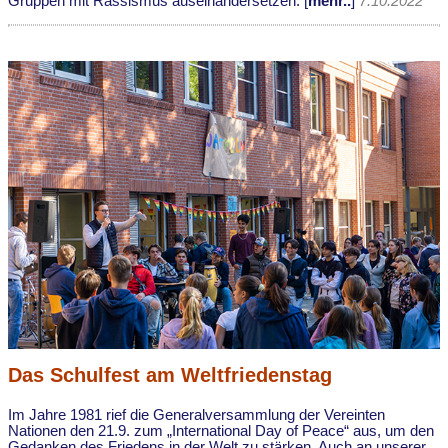
Gruppen mit Rassismus auseinandersetzen. [
mehr..
]
7.10.2022
Das Schulfest am Weltfriedenstag
Im Jahre 1981 rief die Generalversammlung der Vereinten
Nationen den 21.9. zum „International Day of Peace“ aus, um den
Gedanken des Friedens in der Welt zu stärken. Auch an unserer