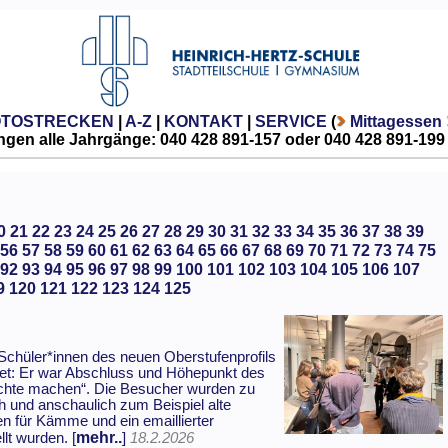
OTOSTRECKEN
|
A-Z
|
KONTAKT
|
SERVICE
(
Mittagessen
gen alle Jahrgänge: 040 428 891-157 oder 040 428 891-199
0
21
22
23
24
25
26
27
28
29
30
31
32
33
34
35
36
37
38
39
56
57
58
59
60
61
62
63
64
65
66
67
68
69
70
71
72
73
74
75
92
93
94
95
96
97
98
99
100
101
102
103
104
105
106
107
9
120
121
122
123
124
125
Schüler*innen des neuen Oberstufenprofils
tet: Er war Abschluss und Höhepunkt des
ichte machen“. Die Besucher wurden zu
h und anschaulich zum Beispiel alte
n für Kämme und ein emaillierter
mehr..
lt wurden. [
]
18.2.2026