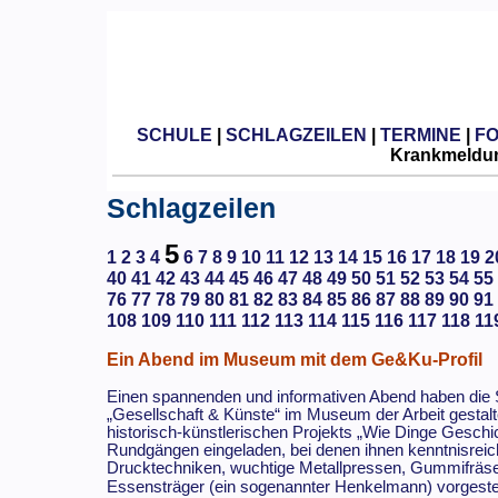
SCHULE
|
SCHLAGZEILEN
|
TERMINE
|
F
Krankmeldun
Schlagzeilen
5
1
2
3
4
6
7
8
9
10
11
12
13
14
15
16
17
18
19
2
40
41
42
43
44
45
46
47
48
49
50
51
52
53
54
55
76
77
78
79
80
81
82
83
84
85
86
87
88
89
90
91
108
109
110
111
112
113
114
115
116
117
118
11
Ein Abend im Museum mit dem Ge&Ku-Profil
Einen spannenden und informativen Abend haben die 
„Gesellschaft & Künste“ im Museum der Arbeit gestal
historisch-künstlerischen Projekts „Wie Dinge Gesch
Rundgängen eingeladen, bei denen ihnen kenntnisreic
Drucktechniken, wuchtige Metallpressen, Gummifräse
Essensträger (ein sogenannter Henkelmann) vorgestel