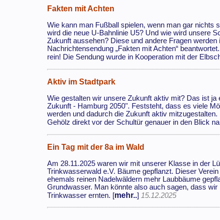
Fakten mit Achten
Wie kann man Fußball spielen, wenn man gar nichts s
wird die neue U-Bahnlinie U5? Und wie wird unsere Sc
Zukunft aussehen? Diese und andere Fragen werden i
Nachrichtensendung „Fakten mit Achten“ beantwortet
rein! Die Sendung wurde in Kooperation mit der Elbsc
Aktiv im Stadtpark
Wie gestalten wir unsere Zukunft aktiv mit? Das ist j
Zukunft - Hamburg 2050". Feststeht, dass es viele Mö
werden und dadurch die Zukunft aktiv mitzugestalten.
Gehölz direkt vor der Schultür genauer in den Blick n
Ein Tag mit der 8a im Wald
Am 28.11.2025 waren wir mit unserer Klasse in der L
Trinkwasserwald e.V. Bäume gepflanzt. Dieser Verein
ehemals reinen Nadelwäldern mehr Laubbäume gepfla
Grundwasser. Man könnte also auch sagen, dass wir
mehr..
Trinkwasser ernten. [
]
15.12.2025