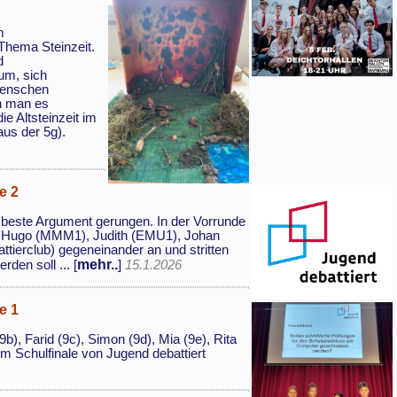
m
 Thema Steinzeit.
d
um, sich
Menschen
n man es
e Altsteinzeit im
us der 5g).
e 2
 beste Argument gerungen. In der Vorrunde
, Hugo (MMM1), Judith (EMU1), Johan
ierclub) gegeneinander an und stritten
mehr..
den soll ... [
]
15.1.2026
e 1
), Farid (9c), Simon (9d), Mia (9e), Rita
 im Schulfinale von Jugend debattiert