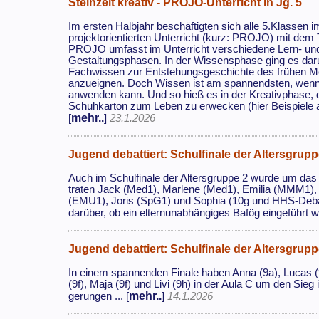
Steinzeit kreativ - PROJO-Unterricht in Jg. 5
Im ersten Halbjahr beschäftigten sich alle 5.Klassen i
projektorientierten Unterricht (kurz: PROJO) mit dem
PROJO umfasst im Unterricht verschiedene Lern- un
Gestaltungsphasen. In der Wissensphase ging es dar
Fachwissen zur Entstehungsgeschichte des frühen 
anzueignen. Doch Wissen ist am spannendsten, wen
anwenden kann. Und so hieß es in der Kreativphase, di
Schuhkarton zum Leben zu erwecken (hier Beispiele a
mehr..
[
]
23.1.2026
Jugend debattiert: Schulfinale der Altersgrupp
Auch im Schulfinale der Altersgruppe 2 wurde um das
traten Jack (Med1), Marlene (Med1), Emilia (MMM1)
(EMU1), Joris (SpG1) und Sophia (10g und HHS-Debatt
darüber, ob ein elternunabhängiges Bafög eingeführt wer
Jugend debattiert: Schulfinale der Altersgrupp
In einem spannenden Finale haben Anna (9a), Lucas (9b
(9f), Maja (9f) und Livi (9h) in der Aula C um den Sieg
mehr..
gerungen ... [
]
14.1.2026