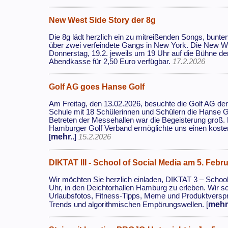
New West Side Story der 8g
Die 8g lädt herzlich ein zu mitreißenden Songs, bun
über zwei verfeindete Gangs in New York. Die New W
Donnerstag, 19.2. jeweils um 19 Uhr auf die Bühne der
Abendkasse für 2,50 Euro verfügbar.
17.2.2026
Golf AG goes Hanse Golf
Am Freitag, den 13.02.2026, besuchte die Golf AG der
Schule mit 18 Schülerinnen und Schülern die Hanse G
Betreten der Messehallen war die Begeisterung groß. 
Hamburger Golf Verband ermöglichte uns einen kostenfr
mehr..
[
]
15.2.2026
DIKTAT III - School of Social Media am 5. Febr
Wir möchten Sie herzlich einladen, DIKTAT 3 – Schoo
Uhr, in den Deichtorhallen Hamburg zu erleben. Wir sc
Urlaubsfotos, Fitness-Tipps, Meme und Produktversp
mehr.
Trends und algorithmischen Empörungswellen. [