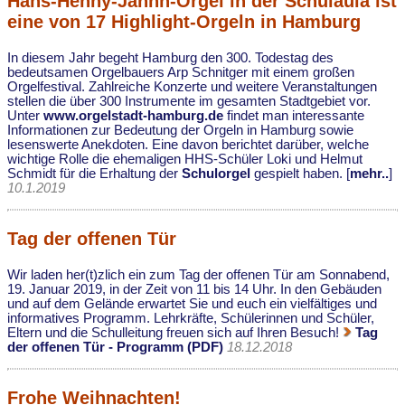
Hans-Henny-Jahnn-Orgel in der Schulaula ist
eine von 17 Highlight-Orgeln in Hamburg
In diesem Jahr begeht Hamburg den 300. Todestag des
bedeutsamen Orgelbauers Arp Schnitger mit einem großen
Orgelfestival. Zahlreiche Konzerte und weitere Veranstaltungen
stellen die über 300 Instrumente im gesamten Stadtgebiet vor.
Unter
www.orgelstadt-hamburg.de
findet man interessante
Informationen zur Bedeutung der Orgeln in Hamburg sowie
lesenswerte Anekdoten. Eine davon berichtet darüber, welche
wichtige Rolle die ehemaligen HHS-Schüler Loki und Helmut
Schmidt für die Erhaltung der
Schulorgel
gespielt haben. [
mehr..
]
10.1.2019
Tag der offenen Tür
Wir laden her(t)zlich ein zum Tag der offenen Tür am Sonnabend,
19. Januar 2019, in der Zeit von 11 bis 14 Uhr. In den Gebäuden
und auf dem Gelände erwartet Sie und euch ein vielfältiges und
informatives Programm. Lehrkräfte, Schülerinnen und Schüler,
Eltern und die Schulleitung freuen sich auf Ihren Besuch!
Tag
der offenen Tür - Programm (PDF)
18.12.2018
Frohe Weihnachten!