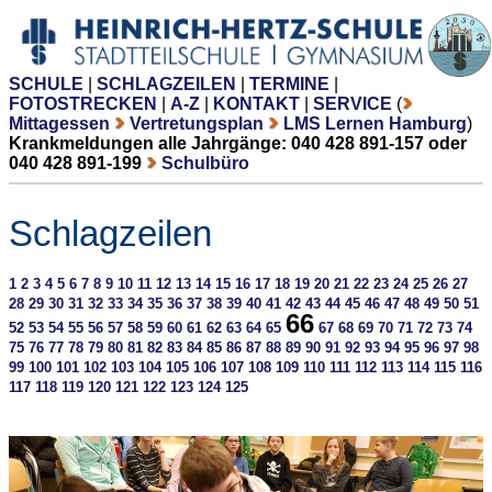
SCHULE
|
SCHLAGZEILEN
|
TERMINE
|
FOTOSTRECKEN
|
A-Z
|
KONTAKT
|
SERVICE
(
Mittagessen
Vertretungsplan
LMS Lernen Hamburg
)
Krankmeldungen alle Jahrgänge: 040 428 891-157 oder
040 428 891-199
Schulbüro
Schlagzeilen
1
2
3
4
5
6
7
8
9
10
11
12
13
14
15
16
17
18
19
20
21
22
23
24
25
26
27
28
29
30
31
32
33
34
35
36
37
38
39
40
41
42
43
44
45
46
47
48
49
50
51
66
52
53
54
55
56
57
58
59
60
61
62
63
64
65
67
68
69
70
71
72
73
74
75
76
77
78
79
80
81
82
83
84
85
86
87
88
89
90
91
92
93
94
95
96
97
98
99
100
101
102
103
104
105
106
107
108
109
110
111
112
113
114
115
116
117
118
119
120
121
122
123
124
125