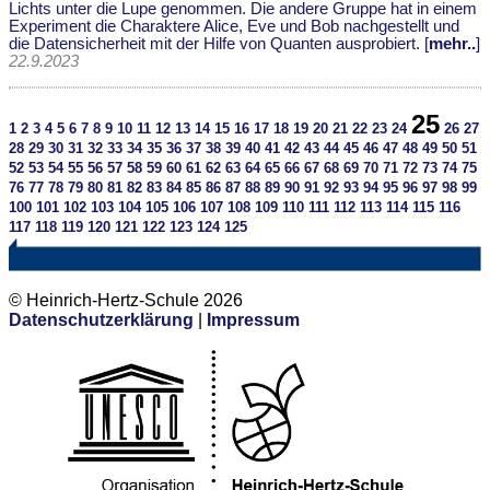
Lichts unter die Lupe genommen. Die andere Gruppe hat in einem
Experiment die Charaktere Alice, Eve und Bob nachgestellt und
die Datensicherheit mit der Hilfe von Quanten ausprobiert. [
mehr..
]
22.9.2023
25
1
2
3
4
5
6
7
8
9
10
11
12
13
14
15
16
17
18
19
20
21
22
23
24
26
27
28
29
30
31
32
33
34
35
36
37
38
39
40
41
42
43
44
45
46
47
48
49
50
51
52
53
54
55
56
57
58
59
60
61
62
63
64
65
66
67
68
69
70
71
72
73
74
75
76
77
78
79
80
81
82
83
84
85
86
87
88
89
90
91
92
93
94
95
96
97
98
99
100
101
102
103
104
105
106
107
108
109
110
111
112
113
114
115
116
117
118
119
120
121
122
123
124
125
© Heinrich-Hertz-Schule 2026
Datenschutzerklärung
|
Impressum