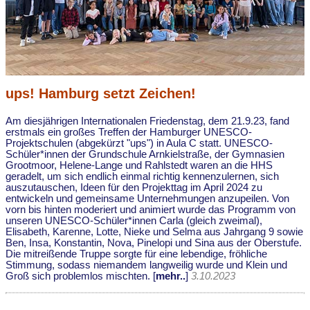
ups! Hamburg setzt Zeichen!
Am diesjährigen Internationalen Friedenstag, dem 21.9.23, fand
erstmals ein großes Treffen der Hamburger UNESCO-
Projektschulen (abgekürzt "ups") in Aula C statt. UNESCO-
Schüler*innen der Grundschule Arnkielstraße, der Gymnasien
Grootmoor, Helene-Lange und Rahlstedt waren an die HHS
geradelt, um sich endlich einmal richtig kennenzulernen, sich
auszutauschen, Ideen für den Projekttag im April 2024 zu
entwickeln und gemeinsame Unternehmungen anzupeilen. Von
vorn bis hinten moderiert und animiert wurde das Programm von
unseren UNESCO-Schüler*innen Carla (gleich zweimal),
Elisabeth, Karenne, Lotte, Nieke und Selma aus Jahrgang 9 sowie
Ben, Insa, Konstantin, Nova, Pinelopi und Sina aus der Oberstufe.
Die mitreißende Truppe sorgte für eine lebendige, fröhliche
Stimmung, sodass niemandem langweilig wurde und Klein und
Groß sich problemlos mischten. [
mehr..
]
3.10.2023