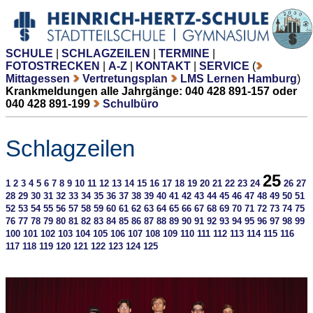
SCHULE
|
SCHLAGZEILEN
|
TERMINE
|
FOTOSTRECKEN
|
A-Z
|
KONTAKT
|
SERVICE
(
Mittagessen
Vertretungsplan
LMS Lernen Hamburg
)
Krankmeldungen alle Jahrgänge: 040 428 891-157 oder
040 428 891-199
Schulbüro
Schlagzeilen
25
1
2
3
4
5
6
7
8
9
10
11
12
13
14
15
16
17
18
19
20
21
22
23
24
26
27
28
29
30
31
32
33
34
35
36
37
38
39
40
41
42
43
44
45
46
47
48
49
50
51
52
53
54
55
56
57
58
59
60
61
62
63
64
65
66
67
68
69
70
71
72
73
74
75
76
77
78
79
80
81
82
83
84
85
86
87
88
89
90
91
92
93
94
95
96
97
98
99
100
101
102
103
104
105
106
107
108
109
110
111
112
113
114
115
116
117
118
119
120
121
122
123
124
125