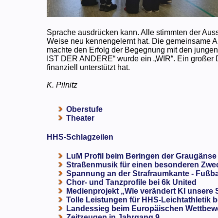
Sprache ausdrücken kann. Alle stimmten der Aussa
Weise neu kennengelernt hat. Die gemeinsame A
machte den Erfolg der Begegnung mit den jungen
IST DER ANDERE“ wurde ein „WIR“. Ein großer D
finanziell unterstützt hat.
K. Pilnitz
Oberstufe
Theater
HHS-Schlagzeilen
LuM Profil beim Beringen der Graugänse
Straßenmusik für einen besonderen Zweck
Spannung an der Strafraumkante - Fußba
Chor- und Tanzprofile bei 6k United
Medienprojekt „Wie verändert KI unsere
Tolle Leistungen für HHS-Leichtathletik b
Landessieg beim Europäischen Wettbewe
Zeitzeugen in Jahrgang 9