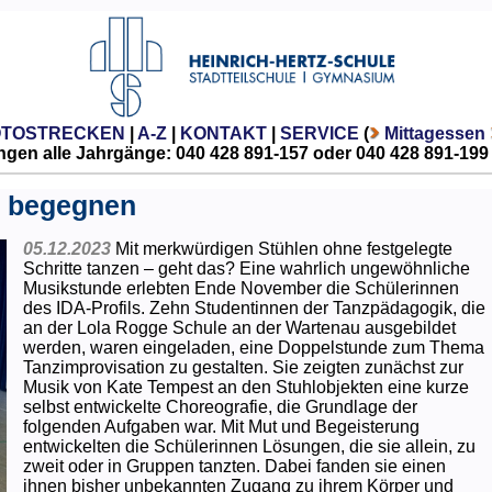
OTOSTRECKEN
|
A-Z
|
KONTAKT
|
SERVICE
(
Mittagessen
gen alle Jahrgänge: 040 428 891-157 oder 040 428 891-199
n begegnen
05.12.2023
Mit merkwürdigen Stühlen ohne festgelegte
Schritte tanzen – geht das? Eine wahrlich ungewöhnliche
Musikstunde erlebten Ende November die Schülerinnen
des IDA-Profils. Zehn Studentinnen der Tanzpädagogik, die
an der Lola Rogge Schule an der Wartenau ausgebildet
werden, waren eingeladen, eine Doppelstunde zum Thema
Tanzimprovisation zu gestalten. Sie zeigten zunächst zur
Musik von Kate Tempest an den Stuhlobjekten eine kurze
selbst entwickelte Choreografie, die Grundlage der
folgenden Aufgaben war. Mit Mut und Begeisterung
entwickelten die Schülerinnen Lösungen, die sie allein, zu
zweit oder in Gruppen tanzten. Dabei fanden sie einen
ihnen bisher unbekannten Zugang zu ihrem Körper und