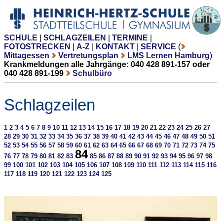
SCHULE
|
SCHLAGZEILEN
|
TERMINE
|
FOTOSTRECKEN
|
A-Z
|
KONTAKT
|
SERVICE
(
Mittagessen
Vertretungsplan
LMS Lernen Hamburg
)
Krankmeldungen alle Jahrgänge: 040 428 891-157 oder
040 428 891-199
Schulbüro
Schlagzeilen
1
2
3
4
5
6
7
8
9
10
11
12
13
14
15
16
17
18
19
20
21
22
23
24
25
26
27
28
29
30
31
32
33
34
35
36
37
38
39
40
41
42
43
44
45
46
47
48
49
50
51
52
53
54
55
56
57
58
59
60
61
62
63
64
65
66
67
68
69
70
71
72
73
74
75
84
76
77
78
79
80
81
82
83
85
86
87
88
89
90
91
92
93
94
95
96
97
98
99
100
101
102
103
104
105
106
107
108
109
110
111
112
113
114
115
116
117
118
119
120
121
122
123
124
125