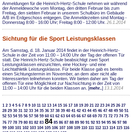
Anmeldungen für die Heinrich-Hertz-Schule nehmen wir während
der Anmeldewoche vom Montag, den dritten Februar bis zum
Freitag, den siebten Februar in unserem Schulbüro im Gebäude
A/B im Erdgeschoss entgegen. Die Anmeldezeiten sind Montag -
Donnerstag 8:00 - 16:00 Uhr; Freitag 8:00 - 12:00 Uhr.
26.1.2014
Sichtung für die Sport Leistungsklassen
Am Samstag, d. 18. Januar 2014 findet in der Heinrich-Hertz-
Schule in der Zeit von 11:00 – 14:00 Uhr der Tag der offenen Tür
statt. Die Heinrich-Hertz-Schule beabsichtigt zwei Sport
Leistungsklassen einzurichten, eine Hockey- und eine
Leichtathletik Leistungsklasse. Für beide Klasse gab es bereits
einen Sichtungstermin im November, an dem aber nicht alle
Interessierten teilnehmen konnten. Wir bieten daher am Tag der
offenen Tür eine Möglichkeit zur Nachsichtung in der Zeit von
11:00 – 14:00 Uhr für die beiden Klassen an. [
mehr..
]
13.1.2014
1
2
3
4
5
6
7
8
9
10
11
12
13
14
15
16
17
18
19
20
21
22
23
24
25
26
27
28
29
30
31
32
33
34
35
36
37
38
39
40
41
42
43
44
45
46
47
48
49
50
51
52
53
54
55
56
57
58
59
60
61
62
63
64
65
66
67
68
69
70
71
72
73
74
75
84
76
77
78
79
80
81
82
83
85
86
87
88
89
90
91
92
93
94
95
96
97
98
99
100
101
102
103
104
105
106
107
108
109
110
111
112
113
114
115
116