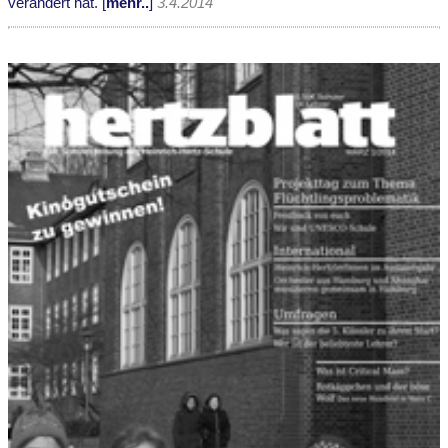
verändert hat. [
mehr..
]
3.4.2014