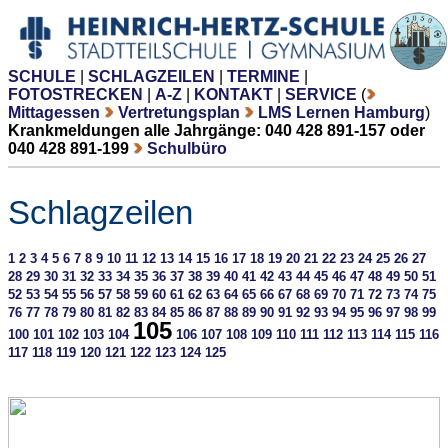
SCHULE
|
SCHLAGZEILEN
|
TERMINE
|
FOTOSTRECKEN
|
A-Z
|
KONTAKT
|
SERVICE
(
Mittagessen
Vertretungsplan
LMS Lernen Hamburg
)
Krankmeldungen alle Jahrgänge: 040 428 891-157 oder
040 428 891-199
Schulbüro
Schlagzeilen
1
2
3
4
5
6
7
8
9
10
11
12
13
14
15
16
17
18
19
20
21
22
23
24
25
26
27
28
29
30
31
32
33
34
35
36
37
38
39
40
41
42
43
44
45
46
47
48
49
50
51
52
53
54
55
56
57
58
59
60
61
62
63
64
65
66
67
68
69
70
71
72
73
74
75
76
77
78
79
80
81
82
83
84
85
86
87
88
89
90
91
92
93
94
95
96
97
98
99
105
100
101
102
103
104
106
107
108
109
110
111
112
113
114
115
116
117
118
119
120
121
122
123
124
125