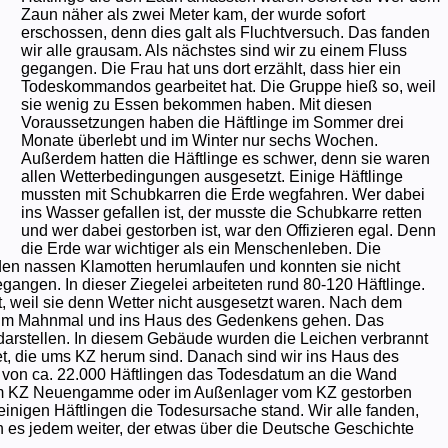
Zaun näher als zwei Meter kam, der wurde sofort
erschossen, denn dies galt als Fluchtversuch. Das fanden
wir alle grausam. Als nächstes sind wir zu einem Fluss
gegangen. Die Frau hat uns dort erzählt, dass hier ein
Todeskommandos gearbeitet hat. Die Gruppe hieß so, weil
sie wenig zu Essen bekommen haben. Mit diesen
Voraussetzungen haben die Häftlinge im Sommer drei
Monate überlebt und im Winter nur sechs Wochen.
Außerdem hatten die Häftlinge es schwer, denn sie waren
allen Wetterbedingungen ausgesetzt. Einige Häftlinge
mussten mit Schubkarren die Erde wegfahren. Wer dabei
ins Wasser gefallen ist, der musste die Schubkarre retten
und wer dabei gestorben ist, war den Offizieren egal. Denn
die Erde war wichtiger als ein Menschenleben. Die
den nassen Klamotten herumlaufen und konnten sie nicht
gangen. In dieser Ziegelei arbeiteten rund 80-120 Häftlinge.
t, weil sie denn Wetter nicht ausgesetzt waren. Nach dem
um Mahnmal und ins Haus des Gedenkens gehen. Das
arstellen. In diesem Gebäude wurden die Leichen verbrannt
et, die ums KZ herum sind. Danach sind wir ins Haus des
 von ca. 22.000 Häftlingen das Todesdatum an die Wand
die im KZ Neuengamme oder im Außenlager vom KZ gestorben
inigen Häftlingen die Todesursache stand. Wir alle fanden,
n es jedem weiter, der etwas über die Deutsche Geschichte