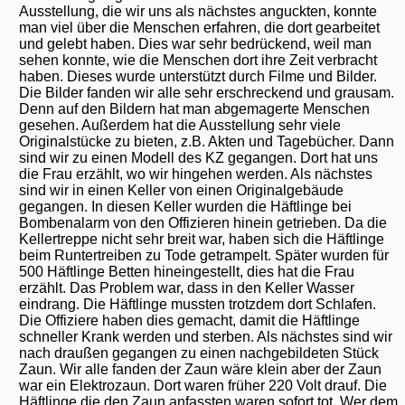
Ausstellung, die wir uns als nächstes anguckten, konnte
man viel über die Menschen erfahren, die dort gearbeitet
und gelebt haben. Dies war sehr bedrückend, weil man
sehen konnte, wie die Menschen dort ihre Zeit verbracht
haben. Dieses wurde unterstützt durch Filme und Bilder.
Die Bilder fanden wir alle sehr erschreckend und grausam.
Denn auf den Bildern hat man abgemagerte Menschen
gesehen. Außerdem hat die Ausstellung sehr viele
Originalstücke zu bieten, z.B. Akten und Tagebücher. Dann
sind wir zu einen Modell des KZ gegangen. Dort hat uns
die Frau erzählt, wo wir hingehen werden. Als nächstes
sind wir in einen Keller von einen Originalgebäude
gegangen. In diesen Keller wurden die Häftlinge bei
Bombenalarm von den Offizieren hinein getrieben. Da die
Kellertreppe nicht sehr breit war, haben sich die Häftlinge
beim Runtertreiben zu Tode getrampelt. Später wurden für
500 Häftlinge Betten hineingestellt, dies hat die Frau
erzählt. Das Problem war, dass in den Keller Wasser
eindrang. Die Häftlinge mussten trotzdem dort Schlafen.
Die Offiziere haben dies gemacht, damit die Häftlinge
schneller Krank werden und sterben. Als nächstes sind wir
nach draußen gegangen zu einen nachgebildeten Stück
Zaun. Wir alle fanden der Zaun wäre klein aber der Zaun
war ein Elektrozaun. Dort waren früher 220 Volt drauf. Die
Häftlinge die den Zaun anfassten waren sofort tot. Wer dem