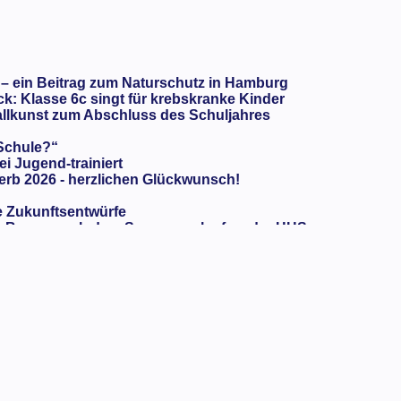
 – ein Beitrag zum Naturschutz in Hamburg
: Klasse 6c singt für krebskranke Kinder
llkunst zum Abschluss des Schuljahres
 Schule?“
ei Jugend-trainiert
rb 2026 - herzlichen Glückwunsch!
e Zukunftsentwürfe
oBanyo nach dem Sponsorenlauf an der HHS
urg 2050“ geht zu Ende mit den HHS-Zukunftsawards
knapp, aber das linke Ufer (also wir) hat gewonnen!
meinsam mit allen Beteiligten
ertz-Schule