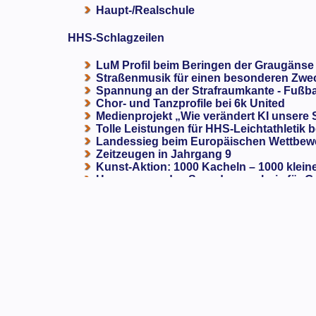
Haupt-/Realschule
HHS-Schlagzeilen
LuM Profil beim Beringen der Graugänse
Straßenmusik für einen besonderen Zweck
Spannung an der Strafraumkante - Fußba
Chor- und Tanzprofile bei 6k United
Medienprojekt „Wie verändert KI unsere
Tolle Leistungen für HHS-Leichtathletik b
Landessieg beim Europäischen Wettbewe
Zeitzeugen in Jahrgang 9
Kunst-Aktion: 1000 Kacheln – 1000 klein
Herausragendes Spendenergebnis für G
Das Aktionsjahr „Unsere Zukunft - Hamb
Alsterschach 2026: Dieses Jahr wurde es 
Planetenrallye 2026 der HHS
Unser Projekt entwickelt sich weiter – ge
1. Platz für das Golf-Team der Heinrich-H