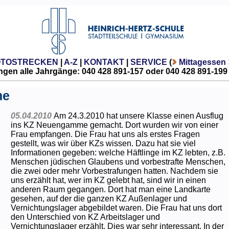
OTOSTRECKEN
|
A-Z
|
KONTAKT
|
SERVICE
(
Mittagessen
gen alle Jahrgänge: 040 428 891-157 oder 040 428 891-199
me
05.04.2010
Am 24.3.2010 hat unsere Klasse einen Ausflug
ins KZ Neuengamme gemacht. Dort wurden wir von einer
Frau empfangen. Die Frau hat uns als erstes Fragen
gestellt, was wir über KZs wissen. Dazu hat sie viel
Informationen gegeben: welche Häftlinge im KZ lebten, z.B.
Menschen jüdischen Glaubens und vorbestrafte Menschen,
die zwei oder mehr Vorbestrafungen hatten. Nachdem sie
uns erzählt hat, wer im KZ gelebt hat, sind wir in einen
anderen Raum gegangen. Dort hat man eine Landkarte
gesehen, auf der die ganzen KZ Außenlager und
Vernichtungslager abgebildet waren. Die Frau hat uns dort
den Unterschied von KZ Arbeitslager und
Vernichtungslager erzählt. Dies war sehr interessant. In der