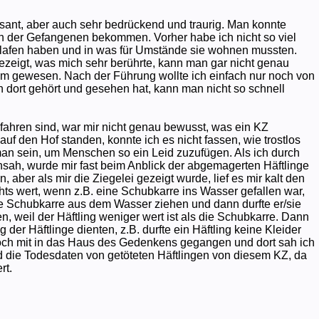
ant, aber auch sehr bedrückend und traurig. Man konnte
n der Gefangenen bekommen. Vorher habe ich nicht so viel
chlafen haben und in was für Umstände sie wohnen mussten.
ezeigt, was mich sehr berührte, kann man gar nicht genau
imm gewesen. Nach der Führung wollte ich einfach nur noch von
dort gehört und gesehen hat, kann man nicht so schnell
ahren sind, war mir nicht genau bewusst, was ein KZ
auf den Hof standen, konnte ich es nicht fassen, wie trostlos
 man sein, um Menschen so ein Leid zuzufügen. Als ich durch
ansah, wurde mir fast beim Anblick der abgemagerten Häftlinge
, aber als mir die Ziegelei gezeigt wurde, lief es mir kalt den
hts wert, wenn z.B. eine Schubkarre ins Wasser gefallen war,
die Schubkarre aus dem Wasser ziehen und dann durfte er/sie
n, weil der Häftling weniger wert ist als die Schubkarre. Dann
der Häftlinge dienten, z.B. durfte ein Häftling keine Kleider
ch mit in das Haus des Gedenkens gegangen und dort sah ich
 die Todesdaten von getöteten Häftlingen von diesem KZ, da
rt.