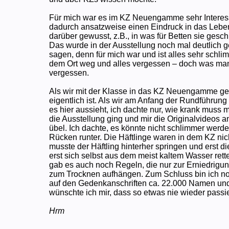
Für mich war es im KZ Neuengamme sehr Interess
dadurch ansatzweise einen Eindruck in das Lebe
darüber gewusst, z.B., in was für Betten sie ges
Das wurde in der Ausstellung noch mal deutlich g
sagen, denn für mich war und ist alles sehr schl
dem Ort weg und alles vergessen – doch was man 
vergessen.
Als wir mit der Klasse in das KZ Neuengamme gef
eigentlich ist. Als wir am Anfang der Rundführung 
es hier aussieht, ich dachte nur, wie krank muss
die Ausstellung ging und mir die Originalvideos 
übel. Ich dachte, es könnte nicht schlimmer werden
Rücken runter. Die Häftlinge waren in dem KZ nic
musste der Häftling hinterher springen und erst 
erst sich selbst aus dem meist kaltem Wasser rette
gab es auch noch Regeln, die nur zur Erniedrigung 
zum Trocknen aufhängen. Zum Schluss bin ich no
auf den Gedenkanschriften ca. 22.000 Namen und
wünschte ich mir, dass so etwas nie wieder passie
Hrm