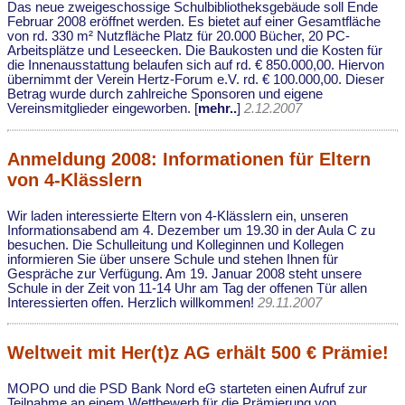
Das neue zweigeschossige Schulbibliotheksgebäude soll Ende
Februar 2008 eröffnet werden. Es bietet auf einer Gesamtfläche
von rd. 330 m² Nutzfläche Platz für 20.000 Bücher, 20 PC-
Arbeitsplätze und Leseecken. Die Baukosten und die Kosten für
die Innenausstattung belaufen sich auf rd. € 850.000,00. Hiervon
übernimmt der Verein Hertz-Forum e.V. rd. € 100.000,00. Dieser
Betrag wurde durch zahlreiche Sponsoren und eigene
Vereinsmitglieder eingeworben. [
mehr..
]
2.12.2007
Anmeldung 2008: Informationen für Eltern
von 4-Klässlern
Wir laden interessierte Eltern von 4-Klässlern ein, unseren
Informationsabend am 4. Dezember um 19.30 in der Aula C zu
besuchen. Die Schulleitung und Kolleginnen und Kollegen
informieren Sie über unsere Schule und stehen Ihnen für
Gespräche zur Verfügung. Am 19. Januar 2008 steht unsere
Schule in der Zeit von 11-14 Uhr am Tag der offenen Tür allen
Interessierten offen. Herzlich willkommen!
29.11.2007
Weltweit mit Her(t)z AG erhält 500 € Prämie!
MOPO und die PSD Bank Nord eG starteten einen Aufruf zur
Teilnahme an einem Wettbewerb für die Prämierung von