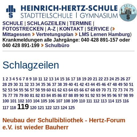
SCHULE
|
SCHLAGZEILEN
|
TERMINE
|
FOTOSTRECKEN
|
A-Z
|
KONTAKT
|
SERVICE
(
Mittagessen
Vertretungsplan
LMS Lernen Hamburg
)
Krankmeldungen alle Jahrgänge: 040 428 891-157 oder
040 428 891-199
Schulbüro
Schlagzeilen
1
2
3
4
5
6
7
8
9
10
11
12
13
14
15
16
17
18
19
20
21
22
23
24
25
26
27
28
29
30
31
32
33
34
35
36
37
38
39
40
41
42
43
44
45
46
47
48
49
50
51
52
53
54
55
56
57
58
59
60
61
62
63
64
65
66
67
68
69
70
71
72
73
74
75
76
77
78
79
80
81
82
83
84
85
86
87
88
89
90
91
92
93
94
95
96
97
98
99
100
101
102
103
104
105
106
107
108
109
110
111
112
113
114
115
116
119
117
118
120
121
122
123
124
125
Neubau der Schulbibliothek - Hertz-Forum
e.V. ist wieder Bauherr