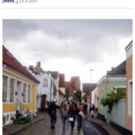
[
mehr..
]
25.9.2007