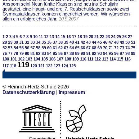
Ansporn sein! Neun fünfte Klassen sind neu ins Schuljahr
gestartet, eine Haupt- und drei 7. Realschulklassen sowie zwei
Gymnasialklassen konnten eingerichtet werden. Wir wünschen
allen ein erfolgreiches Jahr.
10.9.2007
1
2
3
4
5
6
7
8
9
10
11
12
13
14
15
16
17
18
19
20
21
22
23
24
25
26
27
28
29
30
31
32
33
34
35
36
37
38
39
40
41
42
43
44
45
46
47
48
49
50
51
52
53
54
55
56
57
58
59
60
61
62
63
64
65
66
67
68
69
70
71
72
73
74
75
76
77
78
79
80
81
82
83
84
85
86
87
88
89
90
91
92
93
94
95
96
97
98
99
100
101
102
103
104
105
106
107
108
109
110
111
112
113
114
115
116
119
117
118
120
121
122
123
124
125
© Heinrich-Hertz-Schule 2026
Datenschutzerklärung
|
Impressum