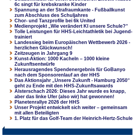
6c singt für krebskranke Kinder
Spannung an der Strafraumkante - Fußballkunst
zum Abschluss des Schuljahres
Chor- und Tanzprofile bei 6k United
Medienprojekt „Wie verändert KI unsere Schule?“
Tolle Leistungen für HHS-Leichtathletik bei Jugend-
trainiert
Landessieg beim Europäischen Wettbewerb 2026 -
herzlichen Glückwunsch!
Zeitzeugen in Jahrgang 9
Kunst-Aktion: 1000 Kacheln – 1000 kleine
Zukunftsentwürfe
Herausragendes Spendenergebnis für GoBanyo
nach dem Sponsorenlauf an der HHS
Das Aktionsjahr „Unsere Zukunft - Hamburg 2050“
geht zu Ende mit den HHS-Zukunftsawards
Alsterschach 2026: Dieses Jahr wurde es knapp,
aber das linke Ufer (also wir) hat gewonnen!
Planetenrallye 2026 der HHS
Unser Projekt entwickelt sich weiter – gemeinsam
mit allen Beteiligten
1. Platz für das Golf-Team der Heinrich-Hertz-Schule