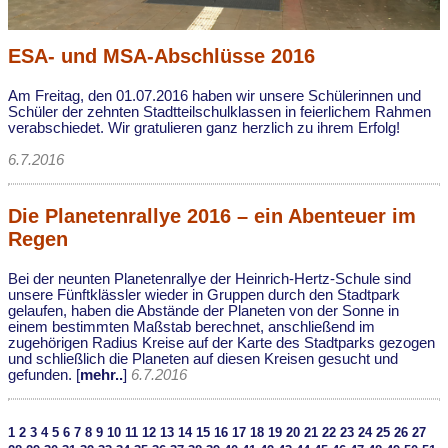
ESA- und MSA-Abschlüsse 2016
Am Freitag, den 01.07.2016 haben wir unsere Schülerinnen und
Schüler der zehnten Stadtteilschulklassen in feierlichem Rahmen
verabschiedet. Wir gratulieren ganz herzlich zu ihrem Erfolg!
6.7.2016
Die Planetenrallye 2016 – ein Abenteuer im
Regen
Bei der neunten Planetenrallye der Heinrich-Hertz-Schule sind
unsere Fünftklässler wieder in Gruppen durch den Stadtpark
gelaufen, haben die Abstände der Planeten von der Sonne in
einem bestimmten Maßstab berechnet, anschließend im
zugehörigen Radius Kreise auf der Karte des Stadtparks gezogen
und schließlich die Planeten auf diesen Kreisen gesucht und
gefunden. [
mehr..
]
6.7.2016
1
2
3
4
5
6
7
8
9
10
11
12
13
14
15
16
17
18
19
20
21
22
23
24
25
26
27