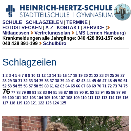
SCHULE
|
SCHLAGZEILEN
|
TERMINE
|
FOTOSTRECKEN
|
A-Z
|
KONTAKT
|
SERVICE
(
Mittagessen
Vertretungsplan
LMS Lernen Hamburg
)
Krankmeldungen alle Jahrgänge: 040 428 891-157 oder
040 428 891-199
Schulbüro
Schlagzeilen
1
2
3
4
5
6
7
8
9
10
11
12
13
14
15
16
17
18
19
20
21
22
23
24
25
26
27
28
29
30
31
32
33
34
35
36
37
38
39
40
41
42
43
44
45
46
47
48
49
50
51
52
53
54
55
56
57
58
59
60
61
62
63
64
65
66
67
68
69
70
71
72
73
74
75
76
77
78
79
80
81
82
83
84
85
86
87
88
89
90
91
92
93
94
95
96
97
98
99
100
101
102
103
104
105
106
107
108
109
110
111
112
113
114
115
116
117
118
119
120
121
122
123
124
125