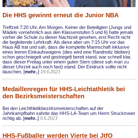
Die HHS gewinnt erneut die Junior NBA
Treffzeit 7:20 Uhr. Am Morgen. Keiner der Beteiligten (Jungs und
Mädels vornehmlich aus den Klassenstufen 5 und 6) hatte jemals
vorher die Schule zu dieser Nachtzeit gesehen, erst Recht nicht
die begleitende Lehrkraft. Als diese aber um 7:15 Uhr vor das
Haus AB trat und sah, dass die komplette Mannschaft inklusive
eines leeren Einkaufswagens (dies wird eine Randnotiz bleiben)
schon geschniegelt und gestriegelt bereit stand, war schnell klar,
dass dieser Freitag unter einem guten Stern (diese sah man zu
dieser Uhrzeit auch noch fast) stand. Der Eindruck sollte nicht
täuschen. [
mehr..
]
19.6.2023
Medaillenregen für HHS-Leichtathletik bei
den Bezirksmeisterschaften
Bei den Leichthletikbezirksmeisterschaften auf der
Jahnkampfbahn sahnte das HHS-LA-Team um Herrn Struckmeier
richtig ab. [
mehr..
]
9.6.2023
HHS-Fußballer werden Vierte bei JtfO