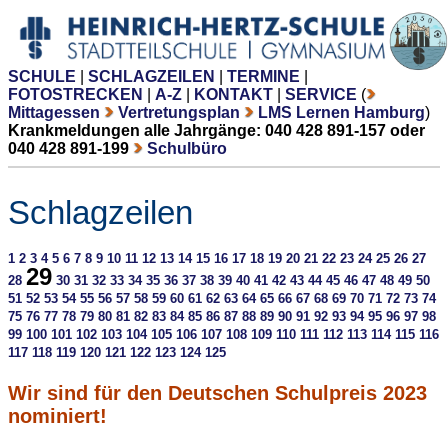
SCHULE
|
SCHLAGZEILEN
|
TERMINE
|
FOTOSTRECKEN
|
A-Z
|
KONTAKT
|
SERVICE
(
Mittagessen
Vertretungsplan
LMS Lernen Hamburg
)
Krankmeldungen alle Jahrgänge: 040 428 891-157 oder
040 428 891-199
Schulbüro
Schlagzeilen
1
2
3
4
5
6
7
8
9
10
11
12
13
14
15
16
17
18
19
20
21
22
23
24
25
26
27
29
28
30
31
32
33
34
35
36
37
38
39
40
41
42
43
44
45
46
47
48
49
50
51
52
53
54
55
56
57
58
59
60
61
62
63
64
65
66
67
68
69
70
71
72
73
74
75
76
77
78
79
80
81
82
83
84
85
86
87
88
89
90
91
92
93
94
95
96
97
98
99
100
101
102
103
104
105
106
107
108
109
110
111
112
113
114
115
116
117
118
119
120
121
122
123
124
125
Wir sind für den Deutschen Schulpreis 2023
nominiert!