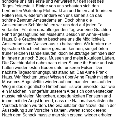
schockte uns fürs erste und wir waren für den Rest des
Tages freigestellt. Einige von uns schauten sich den
berühmten Waterloop Flohmarkt an und fielen auf Touristen
Fallen rein, wiederum andere von uns sahen sich das
schöne Zentrum Amsterdams an. Doch ohne die
Amsterdamer Schüler hätten wir uns dort auf jeden Fall
verlaufen. Für den darauffolgenden Tag war eine Grachten-
Fahrt angesagt und ein Museums Besuch im Anne-Frank-
Haus. Die Grachtenfahrt bescherte uns die Möglichkeit,
Amsterdam vom Wasser aus zu betrachten. Wir lernten die
typischen Grachtenhäuser genauer kennen, sie gehörten
früher reichen Handelsleuten, doch heutzutage befinden sich
in ihnen nur noch Büros, Museen und meist luxuriöse Läden.
Die Grachtenfahrt nahm nach einer Stunde ihr Ende und wir
hatten wieder festen Boden unter unseren Füßen. Der
nächste Tagesordnungspunkt stand an: Das Anne Frank
Haus. Wir frischten unser Wissen über Anne Frank mit einer
Museums-Angestelltin wieder auf und machten uns auf den
Weg in das eigentliche Hinterhaus. Es war unvorstellbar, wie
ein Mädchen in ungefähr unserem Alter sich dort verstecken
musste mit vielen Menschen, abgedunkelten Fenstern und
immer mit der Angst lebend, dass die Nationalsozialisten ihr
Versteck finden würden. Die Gräueltaten der Nazis, die in der
Ausstellung zum Vorschein kamen, waren schockierend.
Nach dem Schock musste man sich erstmal wieder erholen