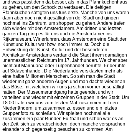
und was passt denn da besser, als in das Pfannkuchenhaus
zu gehen, um den Schock zu verdauen. Die deftigen
Pfannkuchen sättigten uns fürs erste. Manche von uns waren
dann aber noch nicht gesättigt von der Stadt und gingen
nochmal ins Zentrum, um shoppen zu gehen. Andere trafen
sich wieder mit den Amsterdamern. Am dritten und letzten
ganzen Tag ging es für uns und die Amsterdamer ins
Rijksmuseum. Wir erfuhren, dass Amsterdam eine Stadt der
Kunst und Kultur war bzw. noch immer ist. Doch die
Entwicklung der Kunst, Kultur und der besonderen
Architektur Amsterdams verdankt die Stadt ihrem damaligen
unermesslichen Reichtum im 17. Jahrhundert. Welcher aber
nicht auf Marihuana oder Tulpenhandel beruhte. Er beruhte
auf Sklavenhandel. Die Niederlande versklavten mehr als
eine halbe Millionen Menschen. So sah man die Stadt
wieder mit ganz anderen Augen und man dachte wieder an
das Böse, mit welchem wir uns ja schon vorher beschäftigt
hatten. Der Museumsrundgang hatte geendet und wir
verteilten uns wieder mit einzelnen Gruppen in der Stadt. Um
18.00 trafen wir uns zum letzten Mal zusammen mit den
Niederländern, um zusammen zu essen und ein letztes
Gruppenfoto zu schießen. Wir spielten nochmal alle
zusammen ein paar Runden Fußball und schon war es an
der Zeit, sich zu verabschieden, doch manche versprachen
einander sich gegenseitig besuchen zu kommen. Am