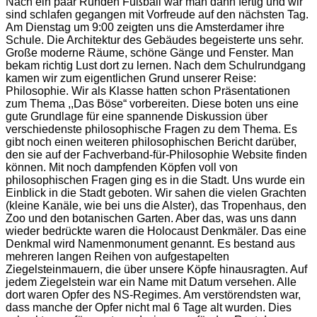
Nach ein paar Runden Fußball war man dann fertig und wir
sind schlafen gegangen mit Vorfreude auf den nächsten Tag.
Am Dienstag um 9:00 zeigten uns die Amsterdamer ihre
Schule. Die Architektur des Gebäudes begeisterte uns sehr.
Große moderne Räume, schöne Gänge und Fenster. Man
bekam richtig Lust dort zu lernen. Nach dem Schulrundgang
kamen wir zum eigentlichen Grund unserer Reise:
Philosophie. Wir als Klasse hatten schon Präsentationen
zum Thema ,,Das Böse“ vorbereiten. Diese boten uns eine
gute Grundlage für eine spannende Diskussion über
verschiedenste philosophische Fragen zu dem Thema. Es
gibt noch einen weiteren philosophischen Bericht darüber,
den sie auf der Fachverband-für-Philosophie Website finden
können. Mit noch dampfenden Köpfen voll von
philosophischen Fragen ging es in die Stadt. Uns wurde ein
Einblick in die Stadt geboten. Wir sahen die vielen Grachten
(kleine Kanäle, wie bei uns die Alster), das Tropenhaus, den
Zoo und den botanischen Garten. Aber das, was uns dann
wieder bedrückte waren die Holocaust Denkmäler. Das eine
Denkmal wird Namenmonument genannt. Es bestand aus
mehreren langen Reihen von aufgestapelten
Ziegelsteinmauern, die über unsere Köpfe hinausragten. Auf
jedem Ziegelstein war ein Name mit Datum versehen. Alle
dort waren Opfer des NS-Regimes. Am verstörendsten war,
dass manche der Opfer nicht mal 6 Tage alt wurden. Dies