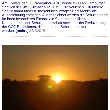
Am Freitag, den 30. November 2018, wurde im LI an Hamburger
Schulen der Titel „Klimaschule 2019 – 20“ verliehen. Für unsere
Schule nahm unser Klimaschulbeauftragter Herr Mahler die
Auszeichnung entgegen. Ausgezeichnet werden die Schulen dabei
für ihren besonderen Einsatz zur Stärkung der Klima-
Kompetenzen der Schulgemeinschaft sowie bei der Reduzierung
der CO2-Emissionen, die durch den Schulbetrieb verursacht
werden. [
mehr..
]
31.1.2019