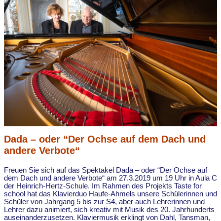
Dada – oder “Der Ochse auf dem Dach und
andere Verbote“
Freuen Sie sich auf das Spektakel Dada – oder “Der Ochse auf
dem Dach und andere Verbote“ am 27.3.2019 um 19 Uhr in Aula C
der Heinrich-Hertz-Schule. Im Rahmen des Projekts Taste for
school hat das Klavierduo Haufe-Ahmels unsere Schülerinnen und
Schüler von Jahrgang 5 bis zur S4, aber auch Lehrerinnen und
Lehrer dazu animiert, sich kreativ mit Musik des 20. Jahrhunderts
auseinanderzusetzen. Klaviermusik erklingt von Dahl, Tansman,