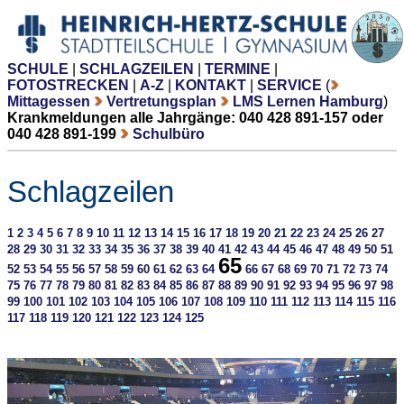
SCHULE
|
SCHLAGZEILEN
|
TERMINE
|
FOTOSTRECKEN
|
A-Z
|
KONTAKT
|
SERVICE
(
Mittagessen
Vertretungsplan
LMS Lernen Hamburg
)
Krankmeldungen alle Jahrgänge: 040 428 891-157 oder
040 428 891-199
Schulbüro
Schlagzeilen
1
2
3
4
5
6
7
8
9
10
11
12
13
14
15
16
17
18
19
20
21
22
23
24
25
26
27
28
29
30
31
32
33
34
35
36
37
38
39
40
41
42
43
44
45
46
47
48
49
50
51
65
52
53
54
55
56
57
58
59
60
61
62
63
64
66
67
68
69
70
71
72
73
74
75
76
77
78
79
80
81
82
83
84
85
86
87
88
89
90
91
92
93
94
95
96
97
98
99
100
101
102
103
104
105
106
107
108
109
110
111
112
113
114
115
116
117
118
119
120
121
122
123
124
125