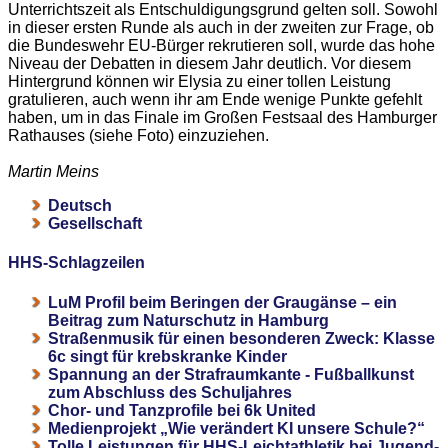
Unterrichtszeit als Entschuldigungsgrund gelten soll. Sowohl
in dieser ersten Runde als auch in der zweiten zur Frage, ob
die Bundeswehr EU-Bürger rekrutieren soll, wurde das hohe
Niveau der Debatten in diesem Jahr deutlich. Vor diesem
Hintergrund können wir Elysia zu einer tollen Leistung
gratulieren, auch wenn ihr am Ende wenige Punkte gefehlt
haben, um in das Finale im Großen Festsaal des Hamburger
Rathauses (siehe Foto) einzuziehen.
Martin Meins
Deutsch
Gesellschaft
HHS-Schlagzeilen
LuM Profil beim Beringen der Graugänse – ein
Beitrag zum Naturschutz in Hamburg
Straßenmusik für einen besonderen Zweck: Klasse
6c singt für krebskranke Kinder
Spannung an der Strafraumkante - Fußballkunst
zum Abschluss des Schuljahres
Chor- und Tanzprofile bei 6k United
Medienprojekt „Wie verändert KI unsere Schule?“
Tolle Leistungen für HHS-Leichtathletik bei Jugend-