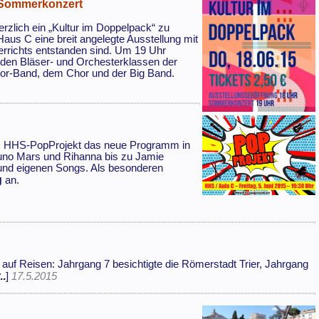
 Sommerkonzert
rzlich ein „Kultur im Doppelpack“ zu
aus C eine breit angelegte Ausstellung mit
errichts entstanden sind. Um 19 Uhr
t den Bläser- und Orchesterklassen der
ior-Band, dem Chor und der Big Band.
das HHS-PopProjekt das neue Programm in
runo Mars und Rihanna bis zu Jamie
 und eigenen Songs. Als besonderen
g
an.
uf Reisen: Jahrgang 7 besichtigte die Römerstadt Trier, Jahrgang
..
]
17.5.2015