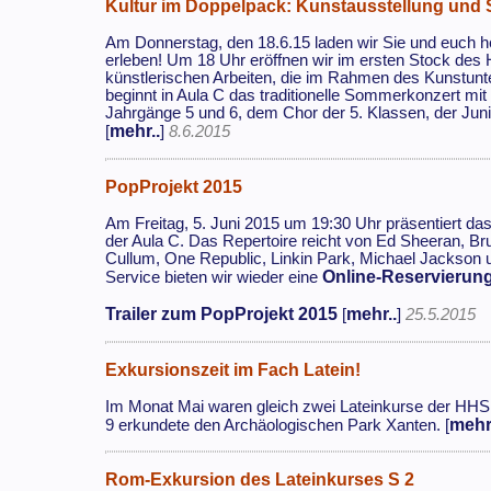
Kultur im Doppelpack: Kunstausstellung und
Am Donnerstag, den 18.6.15 laden wir Sie und euch he
erleben! Um 18 Uhr eröffnen wir im ersten Stock des H
künstlerischen Arbeiten, die im Rahmen des Kunstunt
beginnt in Aula C das traditionelle Sommerkonzert mi
Jahrgänge 5 und 6, dem Chor der 5. Klassen, der Jun
mehr..
[
]
8.6.2015
PopProjekt 2015
Am Freitag, 5. Juni 2015 um 19:30 Uhr präsentiert 
der Aula C. Das Repertoire reicht von Ed Sheeran, B
Cullum, One Republic, Linkin Park, Michael Jackson
Online-Reservierun
Service bieten wir wieder eine
Trailer zum PopProjekt 2015
mehr..
[
]
25.5.2015
Exkursionszeit im Fach Latein!
Im Monat Mai waren gleich zwei Lateinkurse der HHS a
mehr
9 erkundete den Archäologischen Park Xanten. [
Rom-Exkursion des Lateinkurses S 2