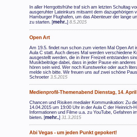
In aller Herrgottsfrühe traf sich am letzten Schultag v
ausgeruhter Lateinkurs mitsamt dem dazugehörigen ve
Hamburger Flughafen, um das Abenteuer der lange u
mehr..
zu starten. [
]
8.5.2015
Open Art
Am 19.5. findet nun schon zum vierten Mal Open Art i
Aula C statt. Auch dieses Mal werden verschiedene 
ausgestellt werden, die in ihrer Freizeit entstanden s
Musikbeiträge dabei, dass in jeder Pause ein ander
hören sein wird. Wer noch Kunstwerke oder auch liter
melde sich bitte. Wir freuen uns auf zwei schöne Pa
Schroeter
3.5.2015
Medienprofil-Themenabend Dienstag, 14. April
Chancen und Risiken medialer Kommunikation: Zu die
14.04.2015 um 19:00 Uhr in der Aula C der Heinrich-H
Informationen und Filme u.a. zu YouTube, Gefahren i
mehr..
bieten. [
]
31.3.2015
Abi Vegas - um jeden Punkt gepokert!