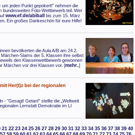
- um jeden Punkt gepokert!" nehmen die
m bundesweiten Foto-Wettbewerb teil. Wer
www.ef.de/abiball
auf
bis zum 15. März
en. Ein großes Dankeschön für eure Hilfe!
nnen bevölkerten die Aula A/B am 24.2.
s Märchen-Slams der 5. Klassen ihre selbst
n jeweils den Klassenwettbewerb gewonnen
mehr..
hr Märchen vor drei Klassen vor. [
]
it Her(t)z bei der regionalen
 "Gesagt! Getan!“ stellte die „Weltweit
egionalen Lernstatt Demokratie im LI
0
21
22
23
24
25
26
27
28
29
30
31
32
33
34
35
36
37
38
39
40
57
58
59
60
61
62
63
64
65
66
67
68
69
70
71
72
73
74
75
76