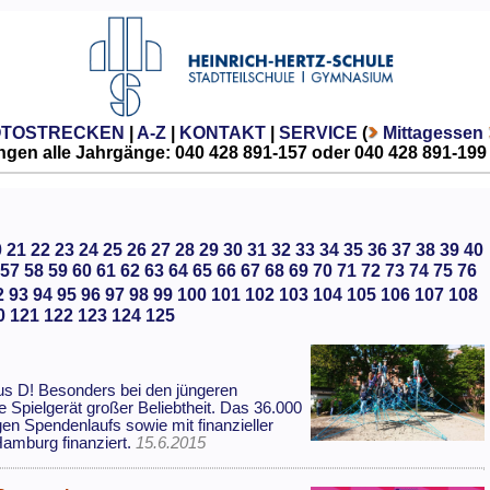
OTOSTRECKEN
|
A-Z
|
KONTAKT
|
SERVICE
(
Mittagessen
gen alle Jahrgänge: 040 428 891-157 oder 040 428 891-199
0
21
22
23
24
25
26
27
28
29
30
31
32
33
34
35
36
37
38
39
40
57
58
59
60
61
62
63
64
65
66
67
68
69
70
71
72
73
74
75
76
2
93
94
95
96
97
98
99
100
101
102
103
104
105
106
107
108
0
121
122
123
124
125
aus D! Besonders bei den jüngeren
e Spielgerät großer Beliebtheit. Das 36.000
en Spendenlaufs sowie mit finanzieller
amburg finanziert.
15.6.2015