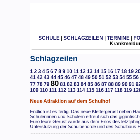
SCHULE
|
SCHLAGZEILEN
|
TERMINE
|
F
Krankmeldun
Schlagzeilen
1
2
3
4
5
6
7
8
9
10
11
12
13
14
15
16
17
18
19
2
41
42
43
44
45
46
47
48
49
50
51
52
53
54
55
56
80
77
78
79
81
82
83
84
85
86
87
88
89
90
91
9
109
110
111
112
113
114
115
116
117
118
119
12
Neue Attraktion auf dem Schulhof
Endlich ist es fertig: Das neue Klettergerüst neben H
Schülerinnen und Schülern erfreut sich das gigantisch
Euro teure Gerüst wurde aus dem Erlös des letztjährig
Unterstützung der Schulbehörde und des Schulbaus H