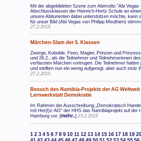
Mit der abgebildeten Szene zum Abimotto "Abi Vegas 
Abschlussklassen der Heinrich-Hertz-Schule an eine
unsere Abiturienten dabei unterstützen möchte, kann 
für unser Bild (Abi Vegas von Philipp Meuthien) stimm
27.2.2015
Märchen-Slam der 5. Klassen
Zwerge, Kobolde, Feen, Magier, Prinzen und Prinzessi
und 26.2., als die Teilnehmer und Teilnehmerinnen de
verfassten Märchen vortrugen. Die Teilnehmer hatte
und stellten nun ein wenig aufgeregt, aber auch stolz i
27.2.2015
Besuch des Namibia-Projekts der AG Weltweit m
Lernwerkstatt Demokratie
Im Rahmen der Ausschreibung „Demokratisch Handeln -
mit Her(t)z-AG“ der HHS das Namibiaprojekt auf der r
mehr..
Hamburg vor. [
]
23.2.2015
1
2
3
4
5
6
7
8
9
10
11
12
13
14
15
16
17
18
19
2
41
42
43
44
45
46
47
48
49
50
51
52
53
54
55
56