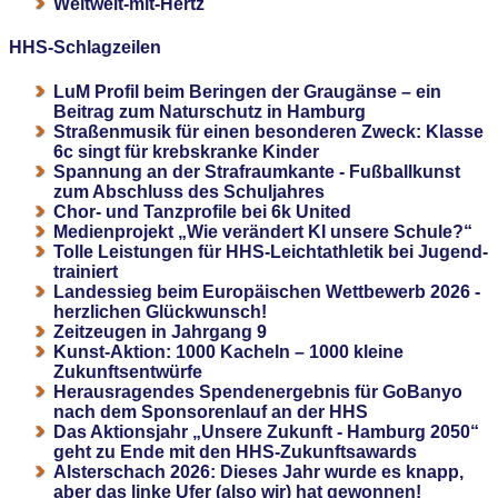
Weltweit-mit-Hertz
HHS-Schlagzeilen
LuM Profil beim Beringen der Graugänse – ein
Beitrag zum Naturschutz in Hamburg
Straßenmusik für einen besonderen Zweck: Klasse
6c singt für krebskranke Kinder
Spannung an der Strafraumkante - Fußballkunst
zum Abschluss des Schuljahres
Chor- und Tanzprofile bei 6k United
Medienprojekt „Wie verändert KI unsere Schule?“
Tolle Leistungen für HHS-Leichtathletik bei Jugend-
trainiert
Landessieg beim Europäischen Wettbewerb 2026 -
herzlichen Glückwunsch!
Zeitzeugen in Jahrgang 9
Kunst-Aktion: 1000 Kacheln – 1000 kleine
Zukunftsentwürfe
Herausragendes Spendenergebnis für GoBanyo
nach dem Sponsorenlauf an der HHS
Das Aktionsjahr „Unsere Zukunft - Hamburg 2050“
geht zu Ende mit den HHS-Zukunftsawards
Alsterschach 2026: Dieses Jahr wurde es knapp,
aber das linke Ufer (also wir) hat gewonnen!