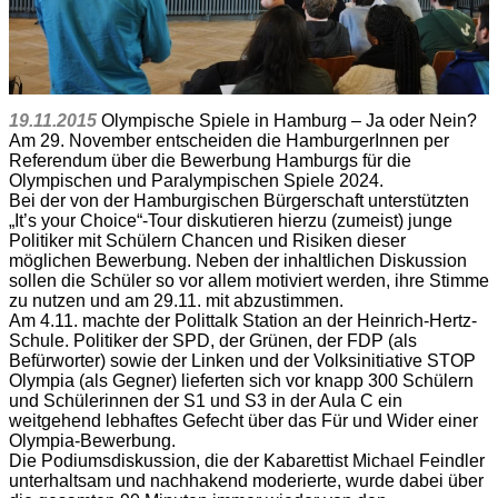
19.11.2015
Olympische Spiele in Hamburg – Ja oder Nein?
Am 29. November entscheiden die HamburgerInnen per
Referendum über die Bewerbung Hamburgs für die
Olympischen und Paralympischen Spiele 2024.
Bei der von der Hamburgischen Bürgerschaft unterstützten
„It’s your Choice“-Tour diskutieren hierzu (zumeist) junge
Politiker mit Schülern Chancen und Risiken dieser
möglichen Bewerbung. Neben der inhaltlichen Diskussion
sollen die Schüler so vor allem motiviert werden, ihre Stimme
zu nutzen und am 29.11. mit abzustimmen.
Am 4.11. machte der Polittalk Station an der Heinrich-Hertz-
Schule. Politiker der SPD, der Grünen, der FDP (als
Befürworter) sowie der Linken und der Volksinitiative STOP
Olympia (als Gegner) lieferten sich vor knapp 300 Schülern
und Schülerinnen der S1 und S3 in der Aula C ein
weitgehend lebhaftes Gefecht über das Für und Wider einer
Olympia-Bewerbung.
Die Podiumsdiskussion, die der Kabarettist Michael Feindler
unterhaltsam und nachhakend moderierte, wurde dabei über