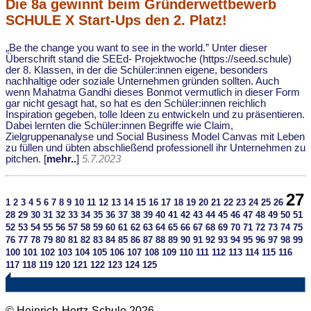
Die 8a gewinnt beim Gründerwettbewerb
SCHULE X Start-Ups den 2. Platz!
„Be the change you want to see in the world.” Unter dieser
Überschrift stand die SEEd- Projektwoche (https://seed.schule)
der 8. Klassen, in der die Schüler:innen eigene, besonders
nachhaltige oder soziale Unternehmen gründen sollten. Auch
wenn Mahatma Gandhi dieses Bonmot vermutlich in dieser Form
gar nicht gesagt hat, so hat es den Schüler:innen reichlich
Inspiration gegeben, tolle Ideen zu entwickeln und zu präsentieren.
Dabei lernten die Schüler:innen Begriffe wie Claim,
Zielgruppenanalyse und Social Business Model Canvas mit Leben
zu füllen und übten abschließend professionell ihr Unternehmen zu
pitchen. [
mehr..
]
5.7.2023
27
1
2
3
4
5
6
7
8
9
10
11
12
13
14
15
16
17
18
19
20
21
22
23
24
25
26
28
29
30
31
32
33
34
35
36
37
38
39
40
41
42
43
44
45
46
47
48
49
50
51
52
53
54
55
56
57
58
59
60
61
62
63
64
65
66
67
68
69
70
71
72
73
74
75
76
77
78
79
80
81
82
83
84
85
86
87
88
89
90
91
92
93
94
95
96
97
98
99
100
101
102
103
104
105
106
107
108
109
110
111
112
113
114
115
116
117
118
119
120
121
122
123
124
125
© Heinrich-Hertz-Schule 2026