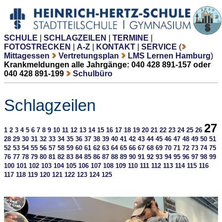
SCHULE
|
SCHLAGZEILEN
|
TERMINE
|
FOTOSTRECKEN
|
A-Z
|
KONTAKT
|
SERVICE
(
Mittagessen
Vertretungsplan
LMS Lernen Hamburg
)
Krankmeldungen alle Jahrgänge: 040 428 891-157 oder
040 428 891-199
Schulbüro
Schlagzeilen
27
1
2
3
4
5
6
7
8
9
10
11
12
13
14
15
16
17
18
19
20
21
22
23
24
25
26
28
29
30
31
32
33
34
35
36
37
38
39
40
41
42
43
44
45
46
47
48
49
50
51
52
53
54
55
56
57
58
59
60
61
62
63
64
65
66
67
68
69
70
71
72
73
74
75
76
77
78
79
80
81
82
83
84
85
86
87
88
89
90
91
92
93
94
95
96
97
98
99
100
101
102
103
104
105
106
107
108
109
110
111
112
113
114
115
116
117
118
119
120
121
122
123
124
125