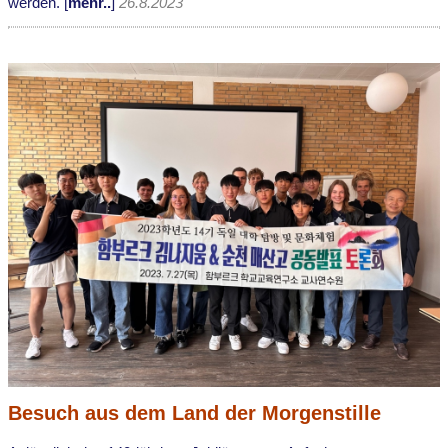
werden. [
mehr..
]
26.8.2023
Besuch aus dem Land der Morgenstille