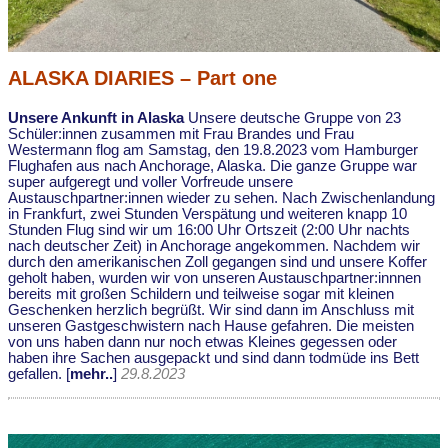
ALASKA DIARIES – Part one
Unsere Ankunft in Alaska
Unsere deutsche Gruppe von 23
Schüler:innen zusammen mit Frau Brandes und Frau
Westermann flog am Samstag, den 19.8.2023 vom Hamburger
Flughafen aus nach Anchorage, Alaska. Die ganze Gruppe war
super aufgeregt und voller Vorfreude unsere
Austauschpartner:innen wieder zu sehen. Nach Zwischenlandung
in Frankfurt, zwei Stunden Verspätung und weiteren knapp 10
Stunden Flug sind wir um 16:00 Uhr Ortszeit (2:00 Uhr nachts
nach deutscher Zeit) in Anchorage angekommen. Nachdem wir
durch den amerikanischen Zoll gegangen sind und unsere Koffer
geholt haben, wurden wir von unseren Austauschpartner:innnen
bereits mit großen Schildern und teilweise sogar mit kleinen
Geschenken herzlich begrüßt. Wir sind dann im Anschluss mit
unseren Gastgeschwistern nach Hause gefahren. Die meisten
von uns haben dann nur noch etwas Kleines gegessen oder
haben ihre Sachen ausgepackt und sind dann todmüde ins Bett
gefallen. [
mehr..
]
29.8.2023