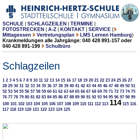
SCHULE
|
SCHLAGZEILEN
|
TERMINE
|
FOTOSTRECKEN
|
A-Z
|
KONTAKT
|
SERVICE
(
Mittagessen
Vertretungsplan
LMS Lernen Hamburg
)
Krankmeldungen alle Jahrgänge: 040 428 891-157 oder
040 428 891-199
Schulbüro
Schlagzeilen
1
2
3
4
5
6
7
8
9
10
11
12
13
14
15
16
17
18
19
20
21
22
23
24
25
26
27
28
29
30
31
32
33
34
35
36
37
38
39
40
41
42
43
44
45
46
47
48
49
50
51
52
53
54
55
56
57
58
59
60
61
62
63
64
65
66
67
68
69
70
71
72
73
74
75
76
77
78
79
80
81
82
83
84
85
86
87
88
89
90
91
92
93
94
95
96
97
98
99
114
100
101
102
103
104
105
106
107
108
109
110
111
112
113
115
116
117
118
119
120
121
122
123
124
125