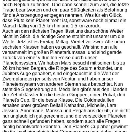
noch Neptun zu finden. Und dann schnell zum Ziel, die letzte
Frage beantworten und ein paar Süßigkeiten als Belohnung
für die Anstrengung entgegen nehmen. Was für ein Glück,
dass Pluto kein Planet mehr ist, sonst wäre noch einmal ein
Marsch fällig von 1,5 km hin und 1,5 km zurück.
Auch an den nächsten Tagen lässt uns das schöne Wetter
nicht im Stich, die richtige Sonne strahlt mit unserer um die
Wette. Jetzt ist es Freitag Mittag, Viertel vor zwei. Alle neun
sechsten Klassen haben es geschafft. Wir sind nun alle
versammelt im großen Planetariumssaal und sind gerade
zurück von einer virtuellen Reise durch unser
Planetensystem. Wir haben Mars besucht mit seinen bis zu
26 km hohen Bergen, die Ringe des Saturn erkundet, uns
Jupiters Auge genähert, sind eingetaucht in die Welt der
Zwergplaneten jenseits von Neptun und haben unser
Planetensystem von anderen Sternen aus betrachtet. Nun
steht die Siegerehrung an. Medaillen gibt's aus den Händen
der Zehntklässler für die besten Gruppen, einen Pokal, den
Planet's Cup, für die beste Klasse. Die Goldmedaillen
erhalten unter großem Beifall Katharina, Michelle, Lara,
Jessica, Annemarie, Marissa und Pegah aus der 6b, die nicht
nur unglaublich gut gerechnet und die versteckten Planeten
ganz schnell gefunden haben, sondern auch alle Fragen
richtig beantworten konnten. Den Planet's Cup aber gewinnt
die 6a, weil hier gleich drei Gruppen ganz vorn dabei waren.