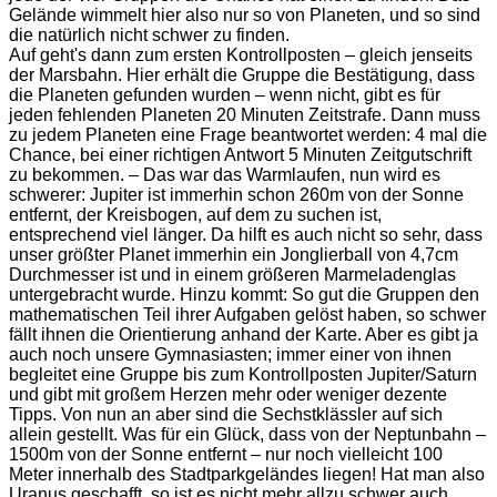
Gelände wimmelt hier also nur so von Planeten, und so sind
die natürlich nicht schwer zu finden.
Auf geht's dann zum ersten Kontrollposten – gleich jenseits
der Marsbahn. Hier erhält die Gruppe die Bestätigung, dass
die Planeten gefunden wurden – wenn nicht, gibt es für
jeden fehlenden Planeten 20 Minuten Zeitstrafe. Dann muss
zu jedem Planeten eine Frage beantwortet werden: 4 mal die
Chance, bei einer richtigen Antwort 5 Minuten Zeitgutschrift
zu bekommen. – Das war das Warmlaufen, nun wird es
schwerer: Jupiter ist immerhin schon 260m von der Sonne
entfernt, der Kreisbogen, auf dem zu suchen ist,
entsprechend viel länger. Da hilft es auch nicht so sehr, dass
unser größter Planet immerhin ein Jonglierball von 4,7cm
Durchmesser ist und in einem größeren Marmeladenglas
untergebracht wurde. Hinzu kommt: So gut die Gruppen den
mathematischen Teil ihrer Aufgaben gelöst haben, so schwer
fällt ihnen die Orientierung anhand der Karte. Aber es gibt ja
auch noch unsere Gymnasiasten; immer einer von ihnen
begleitet eine Gruppe bis zum Kontrollposten Jupiter/Saturn
und gibt mit großem Herzen mehr oder weniger dezente
Tipps. Von nun an aber sind die Sechstklässler auf sich
allein gestellt. Was für ein Glück, dass von der Neptunbahn –
1500m von der Sonne entfernt – nur noch vielleicht 100
Meter innerhalb des Stadtparkgeländes liegen! Hat man also
Uranus geschafft, so ist es nicht mehr allzu schwer auch