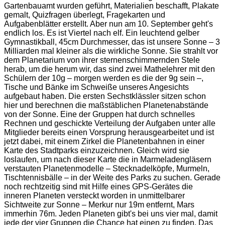
Gartenbauamt wurden geführt, Materialien beschafft, Plakate
gemalt, Quizfragen überlegt, Fragekarten und
Aufgabenblätter erstellt. Aber nun am 10. September geht's
endlich los. Es ist Viertel nach elf. Ein leuchtend gelber
Gymnastikball, 45cm Durchmesser, das ist unsere Sonne – 3
Milliarden mal kleiner als die wirkliche Sonne. Sie strahlt vor
dem Planetarium von ihrer sternenschimmernden Stele
herab, um die herum wir, das sind zwei Mathelehrer mit den
Schülern der 10g – morgen werden es die der 9g sein –,
Tische und Bänke im Schweiße unseres Angesichts
aufgebaut haben. Die ersten Sechstklässler sitzen schon
hier und berechnen die maßstäblichen Planetenabstände
von der Sonne. Eine der Gruppen hat durch schnelles
Rechnen und geschickte Verteilung der Aufgaben unter alle
Mitglieder bereits einen Vorsprung herausgearbeitet und ist
jetzt dabei, mit einem Zirkel die Planetenbahnen in einer
Karte des Stadtparks einzuzeichnen. Gleich wird sie
loslaufen, um nach dieser Karte die in Marmeladengläsern
verstauten Planetenmodelle – Stecknadelköpfe, Murmeln,
Tischtennisbälle – in der Weite des Parks zu suchen. Gerade
noch rechtzeitig sind mit Hilfe eines GPS-Gerätes die
inneren Planeten versteckt worden in unmittelbarer
Sichtweite zur Sonne – Merkur nur 19m entfernt, Mars
immerhin 76m. Jeden Planeten gibt's bei uns vier mal, damit
jede der vier Gruppen die Chance hat einen zu finden. Das