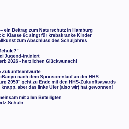
 – ein Beitrag zum Naturschutz in Hamburg
: Klasse 6c singt für krebskranke Kinder
llkunst zum Abschluss des Schuljahres
 Schule?“
ei Jugend-trainiert
rb 2026 - herzlichen Glückwunsch!
e Zukunftsentwürfe
oBanyo nach dem Sponsorenlauf an der HHS
urg 2050“ geht zu Ende mit den HHS-Zukunftsawards
knapp, aber das linke Ufer (also wir) hat gewonnen!
meinsam mit allen Beteiligten
ertz-Schule