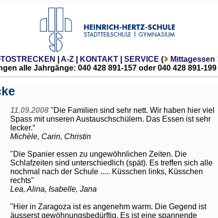
OTOSTRECKEN
|
A-Z
|
KONTAKT
|
SERVICE
(
Mittagessen
gen alle Jahrgänge: 040 428 891-157 oder 040 428 891-199
cke
11.09.2008
"Die Familien sind sehr nett. Wir haben hier viel
Spass mit unseren Austauschschülern. Das Essen ist sehr
lecker.“
Michèle, Carin, Christin
"Die Spanier essen zu ungewöhnlichen Zeiten. Die
Schlafzeiten sind unterschiedlich (spät). Es treffen sich alle
nochmal nach der Schule ..... Küsschen links, Küsschen
rechts"
Lea, Alina, Isabelle, Jana
"Hier in Zaragoza ist es angenehm warm. Die Gegend ist
äusserst gewöhnungsbedürftig. Es ist eine spannende