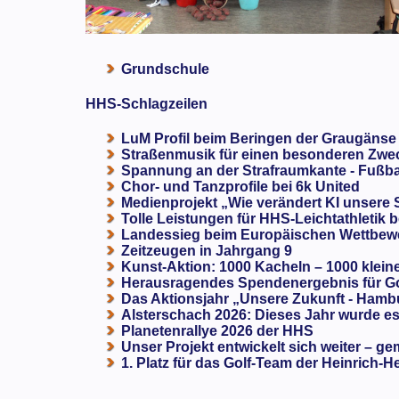
Grundschule
HHS-Schlagzeilen
LuM Profil beim Beringen der Graugänse
Straßenmusik für einen besonderen Zweck
Spannung an der Strafraumkante - Fußba
Chor- und Tanzprofile bei 6k United
Medienprojekt „Wie verändert KI unsere
Tolle Leistungen für HHS-Leichtathletik b
Landessieg beim Europäischen Wettbewe
Zeitzeugen in Jahrgang 9
Kunst-Aktion: 1000 Kacheln – 1000 klein
Herausragendes Spendenergebnis für G
Das Aktionsjahr „Unsere Zukunft - Hamb
Alsterschach 2026: Dieses Jahr wurde es 
Planetenrallye 2026 der HHS
Unser Projekt entwickelt sich weiter – ge
1. Platz für das Golf-Team der Heinrich-H