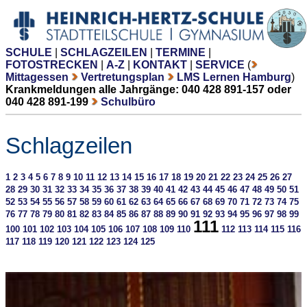
SCHULE
|
SCHLAGZEILEN
|
TERMINE
|
FOTOSTRECKEN
|
A-Z
|
KONTAKT
|
SERVICE
(
Mittagessen
Vertretungsplan
LMS Lernen Hamburg
)
Krankmeldungen alle Jahrgänge: 040 428 891-157 oder
040 428 891-199
Schulbüro
Schlagzeilen
1
2
3
4
5
6
7
8
9
10
11
12
13
14
15
16
17
18
19
20
21
22
23
24
25
26
27
28
29
30
31
32
33
34
35
36
37
38
39
40
41
42
43
44
45
46
47
48
49
50
51
52
53
54
55
56
57
58
59
60
61
62
63
64
65
66
67
68
69
70
71
72
73
74
75
76
77
78
79
80
81
82
83
84
85
86
87
88
89
90
91
92
93
94
95
96
97
98
99
111
100
101
102
103
104
105
106
107
108
109
110
112
113
114
115
116
117
118
119
120
121
122
123
124
125