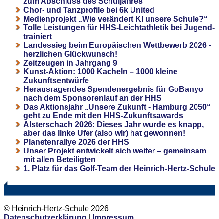
zum Abschluss des Schuljahres
Chor- und Tanzprofile bei 6k United
Medienprojekt „Wie verändert KI unsere Schule?“
Tolle Leistungen für HHS-Leichtathletik bei Jugend-
trainiert
Landessieg beim Europäischen Wettbewerb 2026 -
herzlichen Glückwunsch!
Zeitzeugen in Jahrgang 9
Kunst-Aktion: 1000 Kacheln – 1000 kleine
Zukunftsentwürfe
Herausragendes Spendenergebnis für GoBanyo
nach dem Sponsorenlauf an der HHS
Das Aktionsjahr „Unsere Zukunft - Hamburg 2050“
geht zu Ende mit den HHS-Zukunftsawards
Alsterschach 2026: Dieses Jahr wurde es knapp,
aber das linke Ufer (also wir) hat gewonnen!
Planetenrallye 2026 der HHS
Unser Projekt entwickelt sich weiter – gemeinsam
mit allen Beteiligten
1. Platz für das Golf-Team der Heinrich-Hertz-Schule
© Heinrich-Hertz-Schule 2026
Datenschutzerklärung
|
Impressum