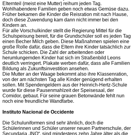
Elternteil (meist eine Mutter) reihum jeden Tag.
Wohlhabendere Familien geben noch etwas Gemüse dazu.
Früher bekamen die Kinder die Reisration mit nach Hause,
doch diese Zuwendung kam dann nicht immer bei den
Kindern an.
Für alle Vorschulkinder stellt die Regierung Mittel für die
Schulspeisung bereit, für die Grundschüler soll es jeden Tag
einen Becher Milch geben. Diese Maßnahmen spielen eine
große Rolle dafür, dass die Eltern ihre Kinder tatsächlich zur
Schule schicken. Die Zahl der arbeitenden oder
herumlungernden Kinder hat sich im Straßenbild Leons
deutlich verringert. Plakate werben dafür, dass alle Familien
Bildung als Zukunftsinvestition ansehen.
Die Mutter an der Waage bekommt also ihre Klassenration,
von der am nächsten Tag alle Kinder genügend erhalten
sollen. Mit Spendengeldern aus der Heinrich-Hertz-Schule
wurde für diese Pausenmahlzeit der Speisesaal, der
Comidor, gebaut. Für seine grauen Betonwände fehlt nun
noch eine freundliche Wandfarbe.
Instituto Nacional de Occidente
Die Schuluniformen sind sehr ähnlich, doch die
Schülerinnen und Schüler unserer neuen Partnerschule, der
Secundaria „INO“, sind mindestens zehn Jahre älter als die