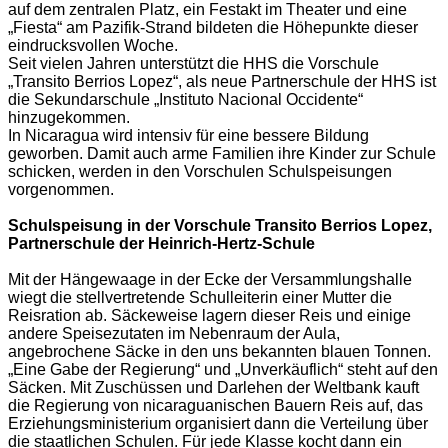
auf dem zentralen Platz, ein Festakt im Theater und eine
„Fiesta“ am Pazifik-Strand bildeten die Höhepunkte dieser
eindrucksvollen Woche.
Seit vielen Jahren unterstützt die HHS die Vorschule
„Transito Berrios Lopez“, als neue Partnerschule der HHS ist
die Sekundarschule „Instituto Nacional Occidente“
hinzugekommen.
In Nicaragua wird intensiv für eine bessere Bildung
geworben. Damit auch arme Familien ihre Kinder zur Schule
schicken, werden in den Vorschulen Schulspeisungen
vorgenommen.
Schulspeisung in der Vorschule Transito Berrios Lopez,
Partnerschule der Heinrich-Hertz-Schule
Mit der Hängewaage in der Ecke der Versammlungshalle
wiegt die stellvertretende Schulleiterin einer Mutter die
Reisration ab. Säckeweise lagern dieser Reis und einige
andere Speisezutaten im Nebenraum der Aula,
angebrochene Säcke in den uns bekannten blauen Tonnen.
„Eine Gabe der Regierung“ und „Unverkäuflich“ steht auf den
Säcken. Mit Zuschüssen und Darlehen der Weltbank kauft
die Regierung von nicaraguanischen Bauern Reis auf, das
Erziehungsministerium organisiert dann die Verteilung über
die staatlichen Schulen. Für jede Klasse kocht dann ein