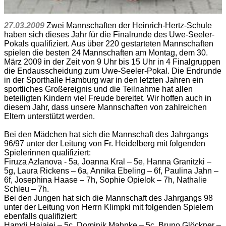
27.03.2009
Zwei Mannschaften der Heinrich-Hertz-Schule
haben sich dieses Jahr für die Finalrunde des Uwe-Seeler-
Pokals qualifiziert. Aus über 220 gestarteten Mannschaften
spielen die besten 24 Mannschaften am Montag, dem 30.
März 2009 in der Zeit von 9 Uhr bis 15 Uhr in 4 Finalgruppen
die Endausscheidung zum Uwe-Seeler-Pokal. Die Endrunde
in der Sporthalle Hamburg war in den letzten Jahren ein
sportliches Großereignis und die Teilnahme hat allen
beteiligten Kindern viel Freude bereitet. Wir hoffen auch in
diesem Jahr, dass unsere Mannschaften von zahlreichen
Eltern unterstützt werden.
Bei den Mädchen hat sich die Mannschaft des Jahrgangs
96/97 unter der Leitung von Fr. Heidelberg mit folgenden
Spielerinnen qualifiziert:
Firuza Azlanova - 5a, Joanna Kral – 5e, Hanna Granitzki –
5g, Laura Rickens – 6a, Annika Ebeling – 6f, Paulina Jahn –
6f, Josephina Haase – 7h, Sophie Opielok – 7h, Nathalie
Schleu – 7h.
Bei den Jungen hat sich die Mannschaft des Jahrgangs 98
unter der Leitung von Herrn Klimpki mit folgenden Spielern
ebenfalls qualifiziert:
Hamdi Hajaiej – 5c, Dominik Mahnke – 5c, Bruno Glöckner –