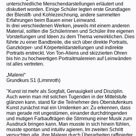
unterschiedliche Menschendarstellungen erläutert und
diskutiert worden. Einige Schüler legten erste Grundlagen
der Bleistift- und Kohlezeichnung, andere sammelten
Erfahrungen beim Bauen einer Leinwand.
In drei verschiedenen Werken, jeweils mit einem anderen
Material, sollten die Schülerinnen und Schüler ihre eigenen
Vorstellungen und Ideen zu dem Thema verwirklichen. Dies
führte zu einer Bandbreite, die sich über direkte Portraits,
Ganzkörper- und Körperteildarstellungen und indirekte
Portraits erstreckt. Von Ton-Aliens und skizzierten Ohren
bis hin zu hochwertigen Portraitmalereien auf Leinwänden
ist alles vertreten.
„Malerei“
Grundkurs S1 (Limmroth)
"Kunst ist mehr als Sorgfalt, Genauigkeit und Disziplin.
Auch wenn man mit solchen Tugenden in der Mittelstufe
glänzen kann, stand für die Teilnehmer des Oberstufenkurs
Kunst zunächst mal ein Umdenken an: Zu erkennen, dass
man gerade mit ungestümen, einander durchdringenden
und mutigen Farbaufträgen die Stimmung einer Musik zum
Ausdruck bringen kann. Man musste in sich hinein fühlen,
musste spontan und intuitiv agieren. Im zweiten Schritt
versuchten alle, ihre Malerei durch Überarbeiten raffinierter