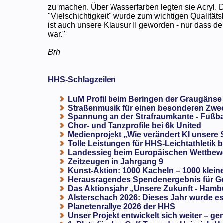
zu machen. Über Wasserfarben legten sie Acryl. D
"Vielschichtigkeit" wurde zum wichtigen Qualitätsb
ist auch unsere Klausur II geworden - nur dass de
war."
Brh
HHS-Schlagzeilen
LuM Profil beim Beringen der Graugänse
Straßenmusik für einen besonderen Zweck
Spannung an der Strafraumkante - Fußba
Chor- und Tanzprofile bei 6k United
Medienprojekt „Wie verändert KI unsere
Tolle Leistungen für HHS-Leichtathletik b
Landessieg beim Europäischen Wettbewe
Zeitzeugen in Jahrgang 9
Kunst-Aktion: 1000 Kacheln – 1000 klein
Herausragendes Spendenergebnis für G
Das Aktionsjahr „Unsere Zukunft - Hamb
Alsterschach 2026: Dieses Jahr wurde es 
Planetenrallye 2026 der HHS
Unser Projekt entwickelt sich weiter – ge