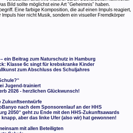
as Bild sollte möglichst eine Art "Geheimnis" haben.
egriff. Eine farbige Komposition, die auf einen Impuls reagiert,
r Impuls hier nicht Musik, sondern ein visueller Fremdkörper
 – ein Beitrag zum Naturschutz in Hamburg
: Klasse 6c singt für krebskranke Kinder
llkunst zum Abschluss des Schuljahres
 Schule?“
ei Jugend-trainiert
rb 2026 - herzlichen Glückwunsch!
e Zukunftsentwürfe
oBanyo nach dem Sponsorenlauf an der HHS
urg 2050“ geht zu Ende mit den HHS-Zukunftsawards
knapp, aber das linke Ufer (also wir) hat gewonnen!
meinsam mit allen Beteiligten