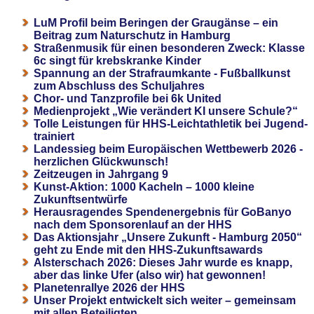
LuM Profil beim Beringen der Graugänse – ein
Beitrag zum Naturschutz in Hamburg
Straßenmusik für einen besonderen Zweck: Klasse
6c singt für krebskranke Kinder
Spannung an der Strafraumkante - Fußballkunst
zum Abschluss des Schuljahres
Chor- und Tanzprofile bei 6k United
Medienprojekt „Wie verändert KI unsere Schule?“
Tolle Leistungen für HHS-Leichtathletik bei Jugend-
trainiert
Landessieg beim Europäischen Wettbewerb 2026 -
herzlichen Glückwunsch!
Zeitzeugen in Jahrgang 9
Kunst-Aktion: 1000 Kacheln – 1000 kleine
Zukunftsentwürfe
Herausragendes Spendenergebnis für GoBanyo
nach dem Sponsorenlauf an der HHS
Das Aktionsjahr „Unsere Zukunft - Hamburg 2050“
geht zu Ende mit den HHS-Zukunftsawards
Alsterschach 2026: Dieses Jahr wurde es knapp,
aber das linke Ufer (also wir) hat gewonnen!
Planetenrallye 2026 der HHS
Unser Projekt entwickelt sich weiter – gemeinsam
mit allen Beteiligten