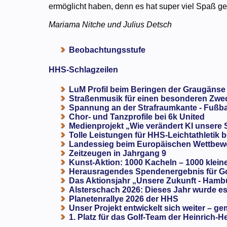
ermöglicht haben, denn es hat super viel Spaß ge
Mariama Nitche und Julius Detsch
Beobachtungsstufe
HHS-Schlagzeilen
LuM Profil beim Beringen der Graugänse
Straßenmusik für einen besonderen Zweck
Spannung an der Strafraumkante - Fußba
Chor- und Tanzprofile bei 6k United
Medienprojekt „Wie verändert KI unsere
Tolle Leistungen für HHS-Leichtathletik b
Landessieg beim Europäischen Wettbewe
Zeitzeugen in Jahrgang 9
Kunst-Aktion: 1000 Kacheln – 1000 klein
Herausragendes Spendenergebnis für G
Das Aktionsjahr „Unsere Zukunft - Hamb
Alsterschach 2026: Dieses Jahr wurde es 
Planetenrallye 2026 der HHS
Unser Projekt entwickelt sich weiter – ge
1. Platz für das Golf-Team der Heinrich-H