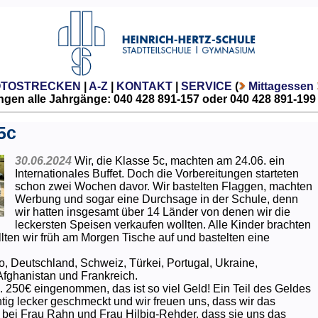
OTOSTRECKEN
|
A-Z
|
KONTAKT
|
SERVICE
(
Mittagessen
gen alle Jahrgänge: 040 428 891-157 oder 040 428 891-199
5c
30.06.2024
Wir, die Klasse 5c, machten am 24.06. ein
Internationales Buffet. Doch die Vorbereitungen starteten
schon zwei Wochen davor. Wir bastelten Flaggen, machten
Werbung und sogar eine Durchsage in der Schule, denn
wir hatten insgesamt über 14 Länder von denen wir die
leckersten Speisen verkaufen wollten. Alle Kinder brachten
ellten wir früh am Morgen Tische auf und bastelten eine
, Deutschland, Schweiz, Türkei, Portugal, Ukraine,
Afghanistan und Frankreich.
 250€ eingenommen, das ist so viel Geld! Ein Teil des Geldes
ig lecker geschmeckt und wir freuen uns, dass wir das
 bei Frau Rahn und Frau Hilbig-Rehder, dass sie uns das