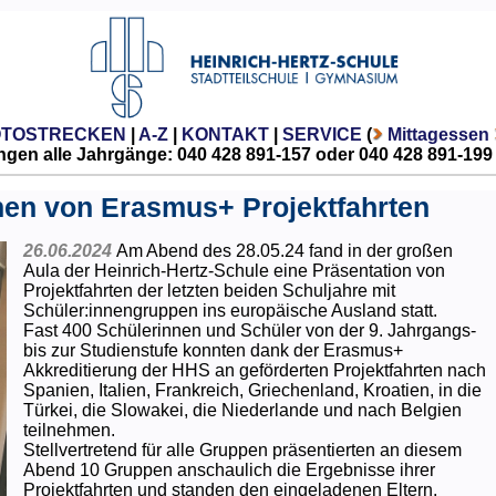
OTOSTRECKEN
|
A-Z
|
KONTAKT
|
SERVICE
(
Mittagessen
gen alle Jahrgänge: 040 428 891-157 oder 040 428 891-199
nen von Erasmus+ Projektfahrten
26.06.2024
Am Abend des 28.05.24 fand in der großen
Aula der Heinrich-Hertz-Schule eine Präsentation von
Projektfahrten der letzten beiden Schuljahre mit
Schüler:innengruppen ins europäische Ausland statt.
Fast 400 Schülerinnen und Schüler von der 9. Jahrgangs-
bis zur Studienstufe konnten dank der Erasmus+
Akkreditierung der HHS an geförderten Projektfahrten nach
Spanien, Italien, Frankreich, Griechenland, Kroatien, in die
Türkei, die Slowakei, die Niederlande und nach Belgien
teilnehmen.
Stellvertretend für alle Gruppen präsentierten an diesem
Abend 10 Gruppen anschaulich die Ergebnisse ihrer
Projektfahrten und standen den eingeladenen Eltern,