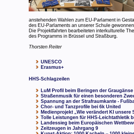
anstehenden Wahlen zum EU-Parlament in Gestalt 
des EU-Parlaments an unserer Schule gewonnen
Die Projektfahrten bearbeiteten interkulturelle 
des Programms in Brüssel und Straßburg.
Thorsten Reiter
UNESCO
Erasmus+
HHS-Schlagzeilen
LuM Profil beim Beringen der Graugänse
Straßenmusik für einen besonderen Zweck
Spannung an der Strafraumkante - Fußba
Chor- und Tanzprofile bei 6k United
Medienprojekt „Wie verändert KI unsere
Tolle Leistungen für HHS-Leichtathletik b
Landessieg beim Europäischen Wettbewe
Zeitzeugen in Jahrgang 9
Kunst-Aktion: 1000 Kacheln – 1000 klein