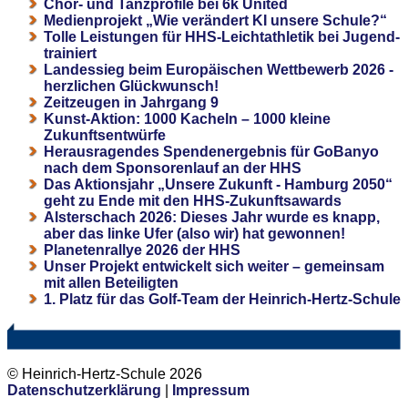
Chor- und Tanzprofile bei 6k United
Medienprojekt „Wie verändert KI unsere Schule?“
Tolle Leistungen für HHS-Leichtathletik bei Jugend-
trainiert
Landessieg beim Europäischen Wettbewerb 2026 -
herzlichen Glückwunsch!
Zeitzeugen in Jahrgang 9
Kunst-Aktion: 1000 Kacheln – 1000 kleine
Zukunftsentwürfe
Herausragendes Spendenergebnis für GoBanyo
nach dem Sponsorenlauf an der HHS
Das Aktionsjahr „Unsere Zukunft - Hamburg 2050“
geht zu Ende mit den HHS-Zukunftsawards
Alsterschach 2026: Dieses Jahr wurde es knapp,
aber das linke Ufer (also wir) hat gewonnen!
Planetenrallye 2026 der HHS
Unser Projekt entwickelt sich weiter – gemeinsam
mit allen Beteiligten
1. Platz für das Golf-Team der Heinrich-Hertz-Schule
© Heinrich-Hertz-Schule 2026
Datenschutzerklärung
|
Impressum