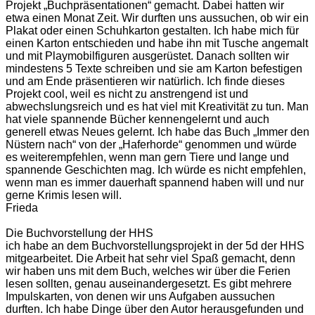
Projekt „Buchpräsentationen“ gemacht. Dabei hatten wir
etwa einen Monat Zeit. Wir durften uns aussuchen, ob wir ein
Plakat oder einen Schuhkarton gestalten. Ich habe mich für
einen Karton entschieden und habe ihn mit Tusche angemalt
und mit Playmobilfiguren ausgerüstet. Danach sollten wir
mindestens 5 Texte schreiben und sie am Karton befestigen
und am Ende präsentieren wir natürlich. Ich finde dieses
Projekt cool, weil es nicht zu anstrengend ist und
abwechslungsreich und es hat viel mit Kreativität zu tun. Man
hat viele spannende Bücher kennengelernt und auch
generell etwas Neues gelernt. Ich habe das Buch „Immer den
Nüstern nach“ von der „Haferhorde“ genommen und würde
es weiterempfehlen, wenn man gern Tiere und lange und
spannende Geschichten mag. Ich würde es nicht empfehlen,
wenn man es immer dauerhaft spannend haben will und nur
gerne Krimis lesen will.
Frieda
Die Buchvorstellung der HHS
ich habe an dem Buchvorstellungsprojekt in der 5d der HHS
mitgearbeitet. Die Arbeit hat sehr viel Spaß gemacht, denn
wir haben uns mit dem Buch, welches wir über die Ferien
lesen sollten, genau auseinandergesetzt. Es gibt mehrere
Impulskarten, von denen wir uns Aufgaben aussuchen
durften. Ich habe Dinge über den Autor herausgefunden und