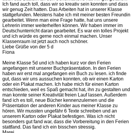
Ich fand auch toll, dass wir so kreativ sein konnten und dass
wir genug Zeit hatten. Das Arbeiten hat in unserer Klasse
stattgefunden. Meistens habe ich mit meiner besten Freundin
gearbeitet. Wenn man eine Frage hatte, hat uns unsere
Lehrerin immer weiterhelfen können. Wir haben immer im
Deutschunterricht daran gearbeitet. Es war ein tolles Projekt
und ich würde es gerne noch einmal machen. Unser
Klassenraum ist jetzt auch noch schöner.
Liebe Grüße von der 5 d
Fiona
Meine Klasse 5d und ich haben kurz vor den Ferien
angefangen mit unserer Buchpräsentation. In den Ferien
haben wir erst mal angefangen ein Buch zu lesen. ich finde
gut, dass wir uns aussuchen konnten, ob wir einen Karton
oder ein Plakat machen. Ich habe mich für einen Karton
entschieden, weil es Spaß gemacht hat, ihn zu gestalten und
man konnte seiner Kreativität freien Lauf lassen. Außerdem
fand ich es toll, neue Bücher kennenzulernen und die
Präsentation der anderen Kinder aus meiner Klasse zu
hören. Wir mussten ungefähr 6 Texte schreiben und an
unserem Karton oder Plakat befestigen. Was ich nicht
besonders gut fand war, dass die Vorbereitung in den Ferien
stattfand. Das fand ich ein bisschen stressig.
Marei